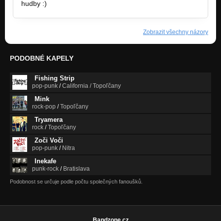
hudby :)
Zobrazit všechny názory
PODOBNÉ KAPELY
Fishing Strip
pop-punk
/
California / Topoľčany
Mink
rock-pop
/
Topoľčany
Tryamera
rock
/
Topoľčany
Zoči Voči
pop-punk
/
Nitra
Inekafe
punk-rock
/
Bratislava
Podobnost se určuje podle počtu společných fanoušků.
Bandzone.cz