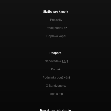
Služby pro kapely
Presskity
Prodejhudbu.cz
Doprava kapel
Podpora
Nápověda &
FAQ
Kontakt
Podmínky používání
O Bandzone.cz
Loga a dtp.
Registrovaných skupin