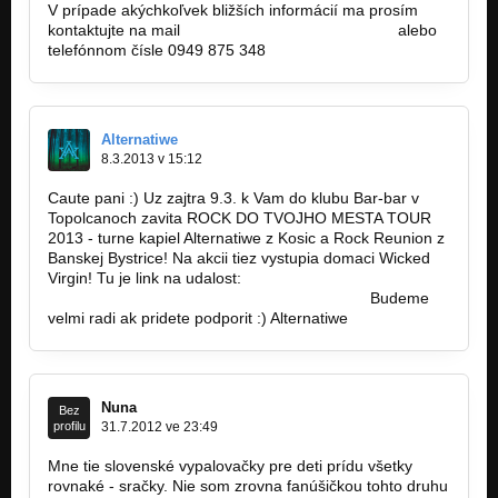
V prípade akýchkoľvek bližších informácií ma prosím
kontaktujte na mail
rainmanmanager@gmail.com
alebo
telefónnom čísle 0949 875 348
Alternatiwe
8.3.2013 v 15:12
Caute pani :) Uz zajtra 9.3. k Vam do klubu Bar-bar v
Topolcanoch zavita ROCK DO TVOJHO MESTA TOUR
2013 - turne kapiel Alternatiwe z Kosic a Rock Reunion z
Banskej Bystrice! Na akcii tiez vystupia domaci Wicked
Virgin! Tu je link na udalost:
http://www.facebook.com/events/42730374…
Budeme
velmi radi ak pridete podporit :) Alternatiwe
Nuna
Bez
profilu
31.7.2012 ve 23:49
Mne tie slovenské vypalovačky pre deti prídu všetky
rovnaké - sračky. Nie som zrovna fanúšičkou tohto druhu