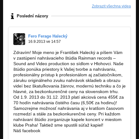
Zobrazit všechna videa
Poslední názory
Fero Ferage Halecký
16.9.2013 ve 14:57
Zdravím! Moje meno je František Halecký a píšem Vám
v zastúpení nahrávacieho štúdia Rainman records –
Sound and Video production so sídlom v Hlohovci. Naše
štúdio ponúka priestory k Vašej tvorbe a nahrávaniu,
profesionálny prístup k profesionálom aj začiatočníkom,
záruku originálneho zvuku nahrávok skladieb a obrazu
videí bez škatuľkovania žánrov, modernú techniku a čo je
hlavné, za bezkonkurenčné ceny na slovenskom trhu.
Od 1.9. 2013 do 31.12. 2013 platí akciová cena 455€ za
70 hodín nahrávania čistého času (6,50€ za hodinu)!
Samozrejme možnosť nahrávania aj v kratšom časovom
rozmedzí a stále za bezkonkurenčné ceny. Pri každom
nahrávaní štúdio zorganizuje kapele koncert v miestom
klube Praha! Taktiež sme spustili súťaž kapiel!
Náš facebook
https://www.facebook.com/pages/Rainman…