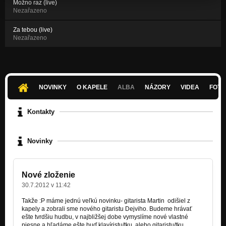
Možno raz (live)
Nezařazeno
Za tebou (live)
Nezařazeno
NOVINKY
O KAPELE
ALBA
NÁZORY
VIDEA
FOTK
Kontakty
Novinky
Nové zloženie
30.7.2012 v 11:42
Takže :P máme jednú veľkú novinku- gitarista Martin odišiel z
kapely a zobrali sme nového gitaristu Dejviho. Budeme hrávať
ešte tvrdšiu hudbu, v najbližšej dobe vymyslíme nové vlastné
piesne a hľadáme ešte buď klavíristu/tku, alebo gitaristu/tku.