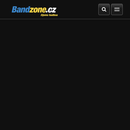
Bandzone.cz
žijeme hudbou