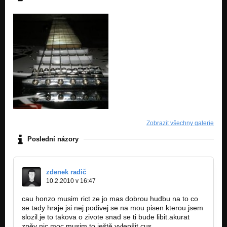
Zobrazit všechny galerie
Poslední názory
zdenek radič
10.2.2010 v 16:47
cau honzo musim rict ze jo mas dobrou hudbu na to co
se tady hraje jsi nej.podivej se na mou pisen kterou jsem
slozil.je to takova o zivote snad se ti bude libit.akurat
zpěv nic moc musim to ještě vylepšit.cus