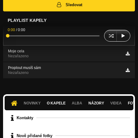
Sledovat
PLAYLIST KAPELY
0:00
/
0:00
Moje cela
Nezařazeno
Proplout musíš sám
Nezařazeno
NOVINKY
O KAPELE
ALBA
NÁZORY
VIDEA
FOTK
Kontakty
Nově přidané fotky