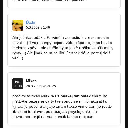
Ďado
5.6.2009 v 1:46
Ahoj. Jako rodák z Karviné a acoustic-lover se musím
ozvat. :-) Tvoje songy nejsou vůbec špatné, máš hezké
melodie zpěvu, ale chtělo by to ještě trošku zlepšit asi ty
rýmy :-) Ale jinak se mi to líbí. Jen tak dál a postuj další
věci ;)
Miken
Bez
profilu
28.8.2008 ve 20:25
proc mi to rikas vsak te uz neakej ten patek znam no
ni?:DAle bezesrandy ty tve songy se mi libi akorat ta
kytara je potichu al ja je znam takze vim o cem je rec:D
libi semi to hlavne pokracuj a vymyslej dale....a
nezaomen prijit na nas koncik tak se mej cus