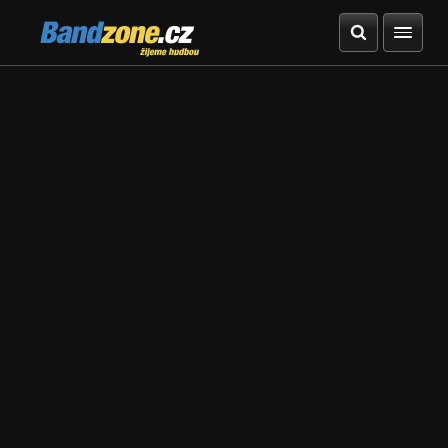
Bandzone.cz
žijeme hudbou