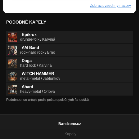
Zobrazit všechny názory
PODOBNÉ KAPELY
Epikrux
grunge-folk
/
Karviná
AM Band
rock-hard rock
/
Brno
Doga
hard rock
/
Karviná
WITCH HAMMER
metal-metal
/
Jablunkov
Ahard
heavy-metal
/
Orlová
Podobnost se určuje podle počtu společných fanoušků.
Bandzone.cz
Kapely