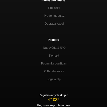
Presskity
Prodejhudbu.cz
Doprava kapel
Podpora
Nápověda &
FAQ
Kontakt
Podmínky používání
O Bandzone.cz
Loga a dtp.
Registrovaných skupin
47 032
Registrovaných fanoušků