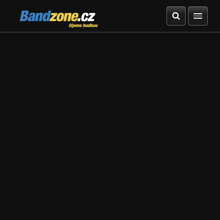
Bandzone.cz
žijeme hudbou