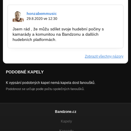
honzabemmusic
29.8.2020 ve 12:30
Jsem rád , že můžu sdílet svoje hudební počiny s
kamarády a komunitou na Bandzonu a dalších
hudebních platformách.
Zobrazit všechny názory
PODOBNÉ KAPELY
K vypsání podobných kapel nemá kapela dost fanoušků.
Podobnost se určuje podle počtu společných fanoušků.
Bandzone.cz
Kapely
Koncerty