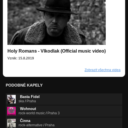
Holy Romans - Vlkodlak (Official music video)
Vznik: 15.8.2019
Zobrazit všechna videa
PODOBNÉ KAPELY
Basta Fidel
ska
/
Praha
Wohnout
rock-world music
/
Praha 3
Činna
rock-alternative
/
Praha