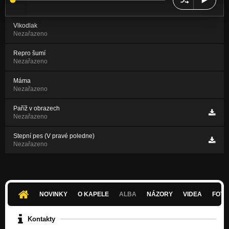
Vlkodlak
Nezařazeno
Repro šumí
Nezařazeno
Máma
Nezařazeno
Paříž v obrazech
Nezařazeno
Stepní pes (V pravé poledne)
Nezařazeno
NOVINKY
O KAPELE
ALBA
NÁZORY
VIDEA
FOTK
Kontakty