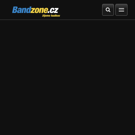
Bandzone.cz
žijeme hudbou