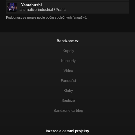
Yamabushi
alternative-industrial
/
Praha
Podobnost se určuje podle počtu společných fanoušků.
Bandzone.cz
Kapely
Koncerty
Videa
Fanoušci
Kluby
Soutěže
Bandzone.cz blog
Inzerce a ostatní projekty