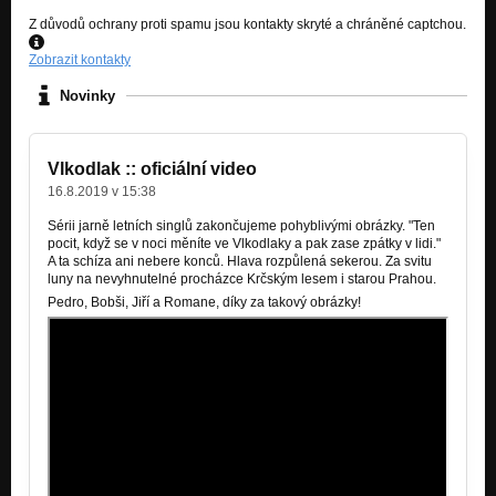
Z důvodů ochrany proti spamu jsou kontakty skryté a chráněné captchou.
Zobrazit kontakty
Novinky
Vlkodlak :: oficiální video
16.8.2019 v 15:38
Sérii jarně letních singlů
zakončujeme pohyblivými obrázky. "Ten
pocit, když se v noci měníte ve Vlkodlaky a pak zase zpátky v lidi."
A ta schíza ani nebere konců. Hlava rozpůlená sekerou. Za svitu
luny na nevyhnutelné procházce Krčským lesem i starou Prahou.
Pedro, Bobši, Jiří a Romane, díky za takový obrázky!