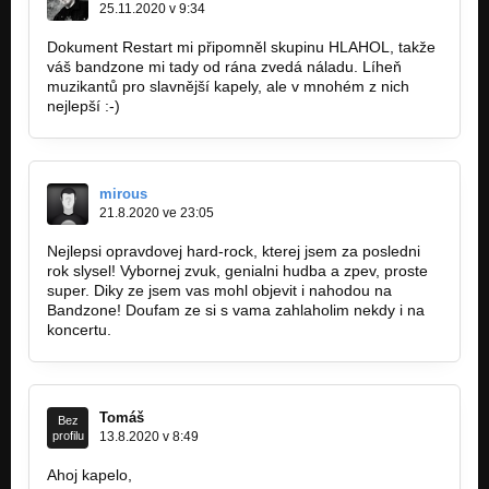
25.11.2020 v 9:34
Dokument Restart mi připomněl skupinu HLAHOL, takže
váš bandzone mi tady od rána zvedá náladu. Líheň
muzikantů pro slavnější kapely, ale v mnohém z nich
nejlepší :-)
mirous
21.8.2020 ve 23:05
Nejlepsi opravdovej hard-rock, kterej jsem za posledni
rok slysel! Vybornej zvuk, genialni hudba a zpev, proste
super. Diky ze jsem vas mohl objevit i nahodou na
Bandzone! Doufam ze si s vama zahlaholim nekdy i na
koncertu.
Tomáš
Bez
profilu
13.8.2020 v 8:49
Ahoj kapelo,