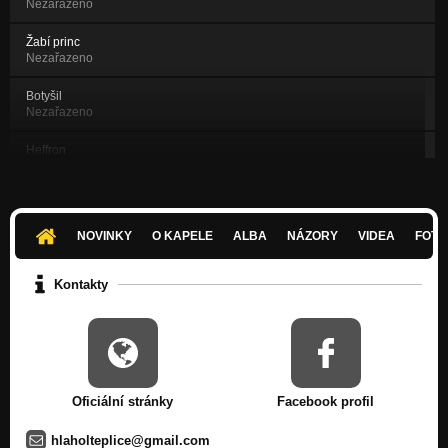
Nezařazeno
Žabí princ
Nezařazeno
Botyšil
Nezařazeno
Heffron
Nezařazeno
Casanova
Nezařazeno
NOVINKY
O KAPELE
ALBA
NÁZORY
VIDEA
FOTK
HLAHOL - Horolezec 2018
Nezařazeno
Kontakty
HLAHOL - Myčka 2018
Nezařazeno
HLAHOL - Lemmy ,,Motorhead,, 2018
Nezařazeno
Oficiální stránky
Facebook profil
HLAHOL - Paraziti 2018
Nezařazeno
hlaholteplice@gmail.com