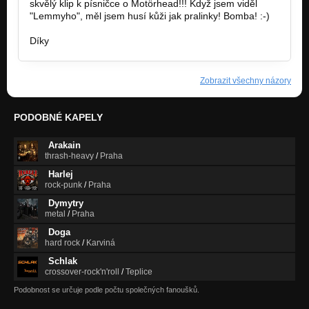
skvělý klip k písničce o Motörhead!!! Když jsem viděl
"Lemmyho", měl jsem husí kůži jak pralinky! Bomba! :-)
Díky
Zobrazit všechny názory
PODOBNÉ KAPELY
Arakain
thrash-heavy
/
Praha
Harlej
rock-punk
/
Praha
Dymytry
metal
/
Praha
Doga
hard rock
/
Karviná
Schlak
crossover-rock'n'roll
/
Teplice
Podobnost se určuje podle počtu společných fanoušků.