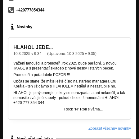
HLAHOL - Dělnická 2018
+420777854344
Nezařazeno
HLAHOL - Svítání 2018
Novinky
Nezařazeno
HLAHOL - Tango 2018
Nezařazeno
HLAHOL JEDE...
10.3.2025 v 9:34
(Upraveno:
10.3.2025 v 9:35
)
Hlahol - Na hoře říp 2014
Nezařazeno
Vážení fanoušci a promoteři, rok 2025 bude parádní. S novou
IMAGE a s prezentací skladeb z nové desky i starých pecek.
Promoteři a pořadatelé POZOR !!!
Hlahol - Neserzem 2014
Nezařazeno
Občas se stane, že máte ještě číslo na starého managera Otu
Korála - ten již dávno s HLAHOLEM nedělá a nezastupije ho.
Hlahol - Zimní večery 2013
HLAHOL je plný energie, nikdy se nerozpadal a ani nekončil, a tak
Nezařazeno
nemusíte zvát jiné kapely - pokud chcete fenomenální HLAHOL...
+420 777 854 344
Rock "N" Roll s váma...
Zobrazit všechny novinky
Nově přidané fotky