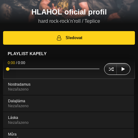
HLAHOL oficial profil
hard rock-rock'n'roll / Teplice
Sledovat
PLAYLIST KAPELY
0:00
/
0:00
Nostradamus
Nezařazeno
Dalajláma
Nezařazeno
Láska
Nezařazeno
Můra