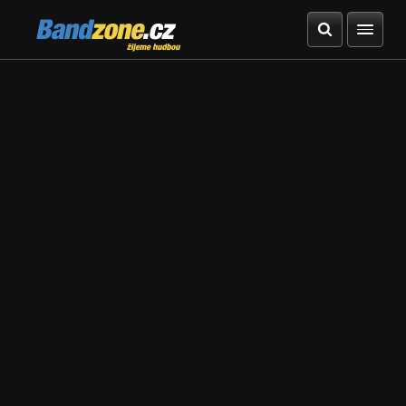
Bandzone.cz
žijeme hudbou