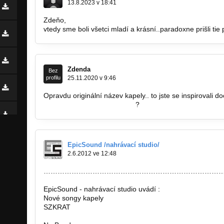
13.8.2023 v 18:41
Zdeňo,
vtedy sme boli všetci mladí a krásní..paradoxne prišli ti
Zdenda
Bez
profilu
25.11.2020 v 9:46
Opravdu originální název kapely.. to jste se inspirovali 
https://www.nahemeroidy.cz/
?
EpicSound /nahrávací studio/
2.6.2012 ve 12:48
……………………………………………………………………
EpicSound - nahrávací studio uvádí :
Nové songy kapely
SZKRAT