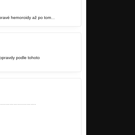
e pravé hemoroidy až po tom...
doopravdy podle tohoto
…………………….