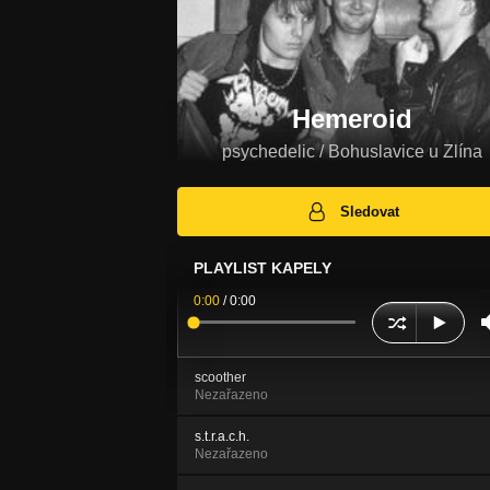
Hemeroid
psychedelic / Bohuslavice u Zlína
Sledovat
PLAYLIST KAPELY
0:00
/
0:00
scoother
Nezařazeno
s.t.r.a.c.h.
Nezařazeno