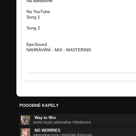
Na Bandzone
http://bandzone.cz/szkrat
Na YouTube
Song 1
http://www.youtube.com/watch?feature…
Song 2
http://www.youtube.com/watch?feature…
EpicSound
NAHRÁVÁNÍ - MIX - MASTERING
http://www.epicsound.cz/
……………………………………………………………………
PODOBNÉ KAPELY
Way to Win
world music-alternative
/
Medlovice
NO WORRIES
alternative-rock
/
Valašské Klobouky