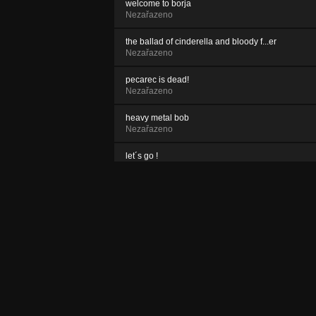
welcome to borja
Nezařazeno
the ballad of cinderella and bloody f...er
Nezařazeno
pecarec is dead!
Nezařazeno
heavy metal bob
Nezařazeno
let´s go !
Nezařazeno