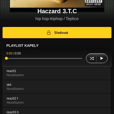
Haczard 3.T.C
hip hop-triphop / Teplice
Sledovat
PLAYLIST KAPELY
0:00
/
0:00
reaz01
Nezařazeno
skit
Nezařazeno
reaz02 f
Nezařazeno
reaz03 h