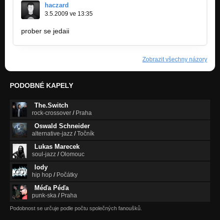
haczard
3.5.2009 ve 13:35
prober se jedaii
Zobrazit všechny názory
PODOBNÉ KAPELY
The.Switch
rock-crossover
/
Praha
Oswald Schneider
alternative-jazz
/
Točník
Lukas Marecek
soul-jazz
/
Olomouc
lody
hip hop
/
Počátky
Méďa Péďa
punk-ska
/
Praha
Podobnost se určuje podle počtu společných fanoušků.