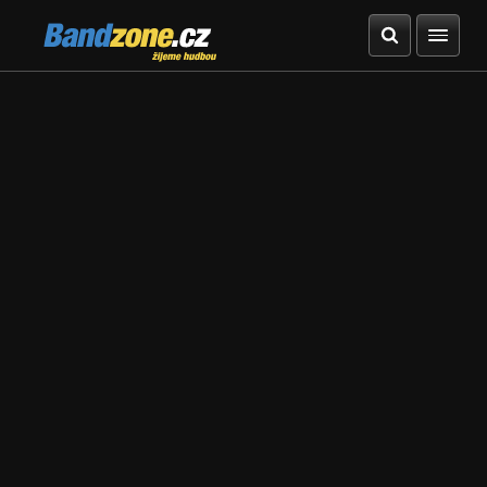
Bandzone.cz
žijeme hudbou