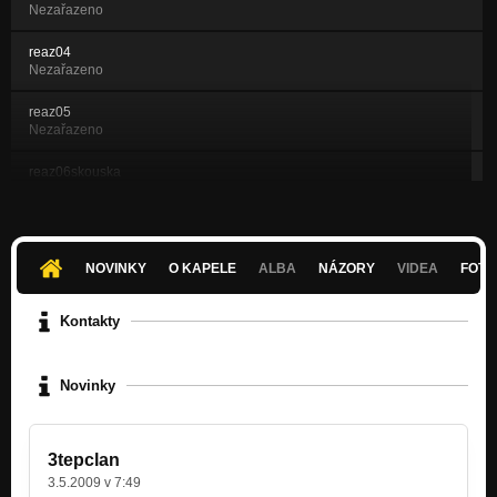
Nezařazeno
reaz04
Nezařazeno
reaz05
Nezařazeno
reaz06skouska
Nezařazeno
reaz07sl
Nezařazeno
NOVINKY
O KAPELE
ALBA
NÁZORY
VIDEA
FOTK
reazon3 more
Nezařazeno
Kontakty
reazpredelavka
Nezařazeno
Novinky
3tepclan
3.5.2009 v 7:49