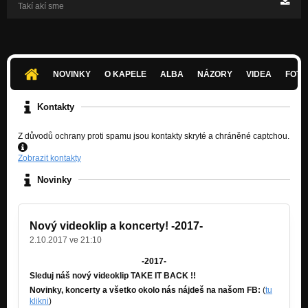
Takí akí sme
NOVINKY
O KAPELE
ALBA
NÁZORY
VIDEA
FOTK
Kontakty
Z důvodů ochrany proti spamu jsou kontakty skryté a chráněné captchou.
Zobrazit kontakty
Novinky
Nový videoklip a koncerty! -2017-
2.10.2017 ve 21:10
-2017-
Sleduj náš nový videoklip TAKE IT BACK !!
Novinky, koncerty a všetko okolo nás nájdeš na našom FB:
(
tu
klikni
)