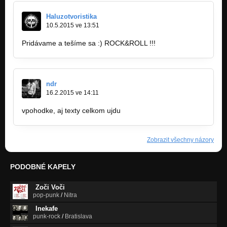
Haluzotvoristika
10.5.2015 ve 13:51
Pridávame a tešíme sa :) ROCK&ROLL !!!
ndr
16.2.2015 ve 14:11
vpohodke, aj texty celkom ujdu
Zobrazit všechny názory
PODOBNÉ KAPELY
Zoči Voči
pop-punk
/
Nitra
Inekafe
punk-rock
/
Bratislava