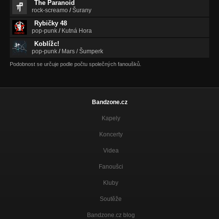
The Paranoid
rock-screamo
/
Šurany
Rybičky 48
pop-punk
/
Kutná Hora
Koblížc!
pop-punk
/
Mars / Šumperk
Podobnost se určuje podle počtu společných fanoušků.
Bandzone.cz
Kapely
Koncerty
Videa
Fanoušci
Kluby
Soutěže
Bandzone.cz blog