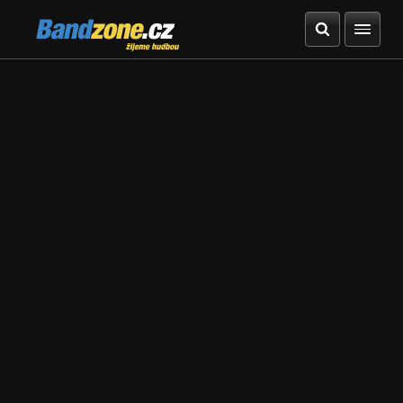
Bandzone.cz
žijeme hudbou