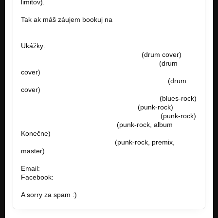
limitov).
Tak ak máš záujem bookuj na
famousfactory.manager@gmail.com
Ukážky:
https://www.youtube.com/watch?v=L…
(drum cover)
https://www.youtube.com/watch?v=7qmu2…
(drum
cover)
https://www.youtube.com/watch?v=ZAXvGbV…
(drum
cover)
https://www.youtube.com/watch?v=fYcwoy…
(blues-rock)
https://www.youtube.com/watch?v=…
(punk-rock)
https://www.youtube.com/watch?v=sPErpV…
(punk-rock)
http://bandzone.cz/preniczanic
(punk-rock, album
Konečne)
http://bandzone.cz/lostsoulsnr
(punk-rock, premix,
master)
Email:
famousfactory.manager@gmail.com
Facebook:
https://goo.gl/unFOfx
A sorry za spam :)