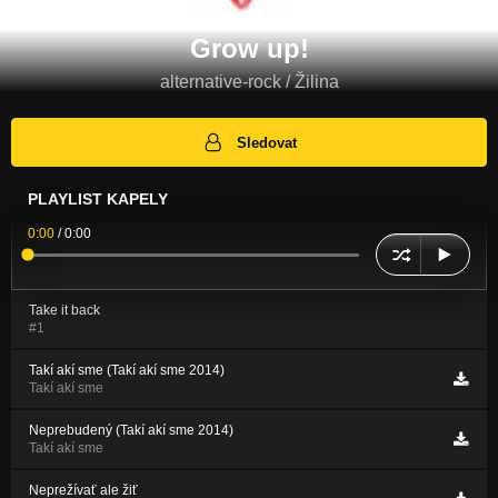
Grow up!
alternative-rock / Žilina
Sledovat
PLAYLIST KAPELY
0:00
/
0:00
Take it back
#1
Takí akí sme (Takí akí sme 2014)
Takí akí sme
Neprebudený (Takí akí sme 2014)
Takí akí sme
Neprežívať ale žiť