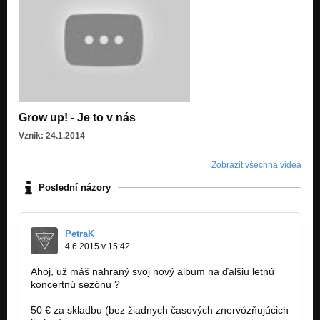
Grow up! - Je to v nás
Vznik: 24.1.2014
Zobrazit všechna videa
Poslední názory
PetraK
4.6.2015 v 15:42
Ahoj, už máš nahraný svoj nový album na ďalšiu letnú
koncertnú sezónu ?
50 € za skladbu (bez žiadnych časových znervózňujúcich