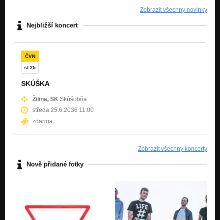
Zobrazit všechny novinky
Nejbližší koncert
ČVN
st 25
SKÚŠKA
Žilina, SK
Skúšobňa
středa 25.6.2036 11:00
zdarma
Zobrazit všechny koncerty
Nově přidané fotky