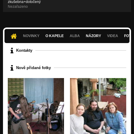
zkušebna+dotočený
Nezařazeno
NOVINKY
O KAPELE
ALBA
NÁZORY
VIDEA
FOTK
Kontakty
Nově přidané fotky