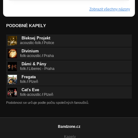
Zobrazit všechny názory
PODOBNÉ KAPELY
Bleksej Projekt
acoustic-folk
/
Police
Divinium
folk-acoustic
/
Praha
Dámi & Pány
folk
/
Liberec - Praha
Fregata
folk
/
Plzeň
Cat's Eve
folk-acoustic
/
Plzeň
Podobnost se určuje podle počtu společných fanoušků.
Bandzone.cz
Kapely