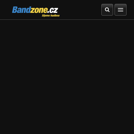
Bandzone.cz
žijeme hudbou