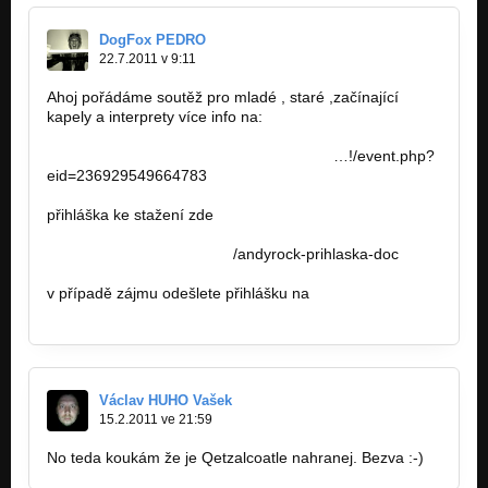
DogFox PEDRO
22.7.2011 v 9:11
Ahoj pořádáme soutěž pro mladé , staré ,začínající
kapely a interprety více info na:
http://www.facebook.com/update_security
…!/event.php?
eid=236929549664783
přihláška ke stažení zde
http://www.uloz.to/9719390
​/andyrock-prihlaska-doc
v případě zájmu odešlete přihlášku na
RockAndy@email.cz
Václav HUHO Vašek
15.2.2011 ve 21:59
No teda koukám že je Qetzalcoatle nahranej. Bezva :-)