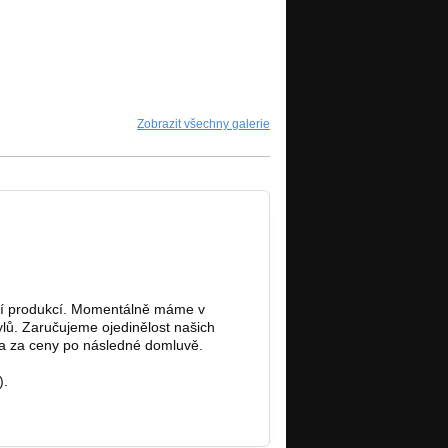
Zobrazit všechny galerie
bní produkcí. Momentálně máme v
lů. Zaručujeme ojedinělost našich
 a za ceny po následné domluvě.
).