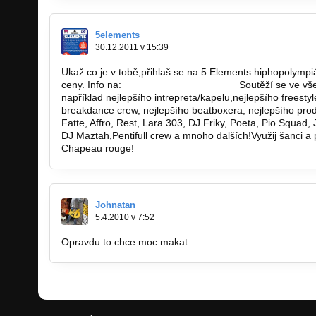
5elements
30.12.2011 v 15:39
Ukaž co je v tobě,přihlaš se na 5 Elements hiphopolympi
ceny. Info na:
www.hiphopolympiada.cz!
Soutěží se ve vš
například nejlepšího intrepreta/kapelu,nejlepšího freestyl
breakdance crew, nejlepšího beatboxera, nejlepšího pro
Fatte, Affro, Rest, Lara 303, DJ Friky, Poeta, Pio Squad,
DJ Maztah,Pentifull crew a mnoho dalších!Využij šanci a 
Chapeau rouge!
Johnatan
5.4.2010 v 7:52
Opravdu to chce moc makat...