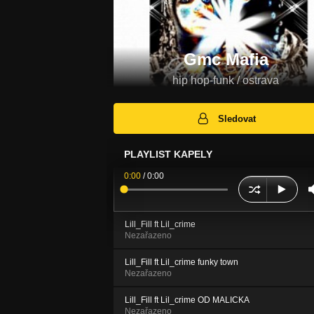
Gmc Mafia
hip hop-funk / ostrava
Sledovat
PLAYLIST KAPELY
0:00
/
0:00
Lill_Fill ft Lil_crime
Nezařazeno
Lill_Fill ft Lil_crime funky town
Nezařazeno
Lill_Fill ft Lil_crime OD MALICKA
Nezařazeno