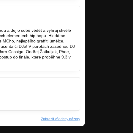
ádu a dej o sobě vědět a vyhraj skvělé
ech elementech hip hopu. Hledáme
e MCho, nejlepšího graffiti úmělce,
ducenta či DJe! V porotách zasednou DJ
 Jaro Cossiga, Ondřej Žatkuljak, Phoe,
postup do finále, které proběhne 9.3 v
Zobrazit všechny názory