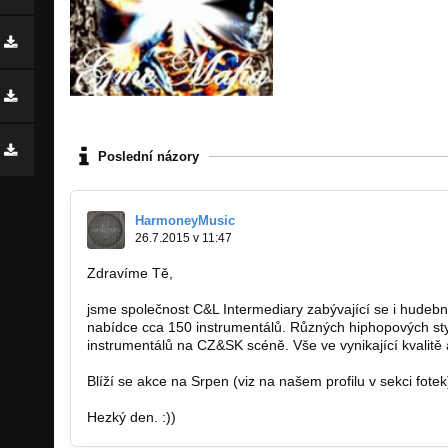
Poslední názory
HarmoneyMusic
26.7.2015 v 11:47
Zdravíme Tě,
jsme společnost C&L Intermediary zabývající se i hude
nabídce cca 150 instrumentálů. Různých hiphopových sty
instrumentálů na CZ&SK scéně. Vše ve vynikající kvalitě
Blíží se akce na Srpen (viz na našem profilu v sekci fotek
Hezký den. :))