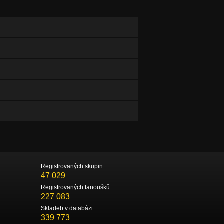
Registrovaných skupin
47 029
Registrovaných fanoušků
227 083
Skladeb v databázi
339 773