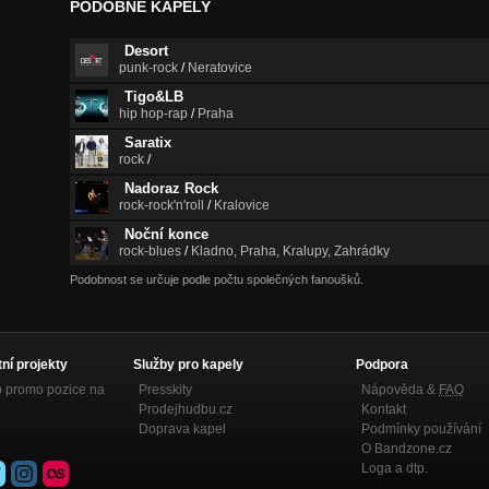
PODOBNÉ KAPELY
Desort
punk-rock
/
Neratovice
Tigo&LB
hip hop-rap
/
Praha
Saratix
rock
/
Nadoraz Rock
rock-rock'n'roll
/
Kralovice
Noční konce
rock-blues
/
Kladno, Praha, Kralupy, Zahrádky
Podobnost se určuje podle počtu společných fanoušků.
tní projekty
Služby pro kapely
Podpora
p promo pozice na
Presskity
Nápověda &
FAQ
Prodejhudbu.cz
Kontakt
Doprava kapel
Podmínky používání
O Bandzone.cz
Loga a dtp.