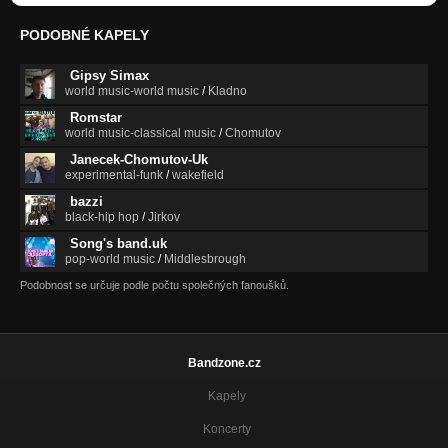
PODOBNÉ KAPELY
Gipsy Simax
world music-world music
/
Kladno
Romstar
world music-classical music
/
Chomutov
Janecek-Chomutov-Uk
experimental-funk
/
wakefield
bazzi
black-hip hop
/
Jirkov
Song's band.uk
pop-world music
/
Middlesbrough
Podobnost se určuje podle počtu společných fanoušků.
Bandzone.cz
Kapely
Koncerty