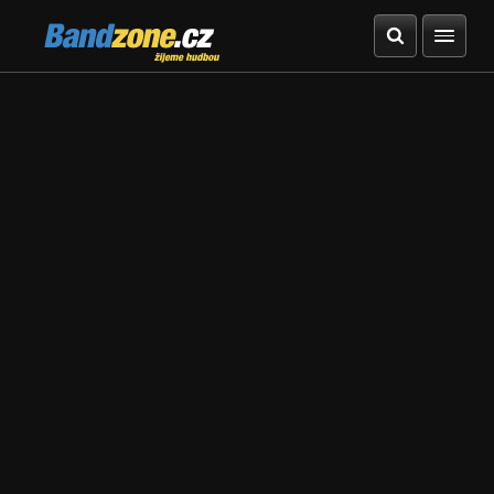
Bandzone.cz
žijeme hudbou