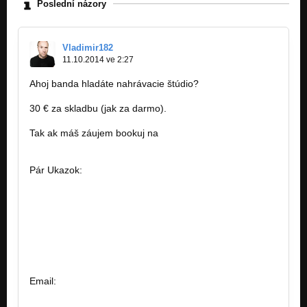
Poslední názory
Vladimir182
11.10.2014 ve 2:27
Ahoj banda hladáte nahrávacie štúdio?
30 € za skladbu (jak za darmo).
Tak ak máš záujem bookuj na
famousfactory.manager@gmail.com
Pár Ukazok:
http://bandzone.cz/lostsoulsnr
http://bandzone.cz/fivemenattack
http://bandzone.cz/revoltnz
http://bandzone.cz/preniczanic
http://bandzone.cz/kebynieco
http://bandzone.cz/archeadrowning
http://bandzone.cz/2tc
Email:
famousfactory.manager@gmial.com
https://www.facebook.com/pages/Famous…