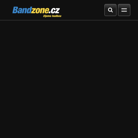
Bandzone.cz
žijeme hudbou