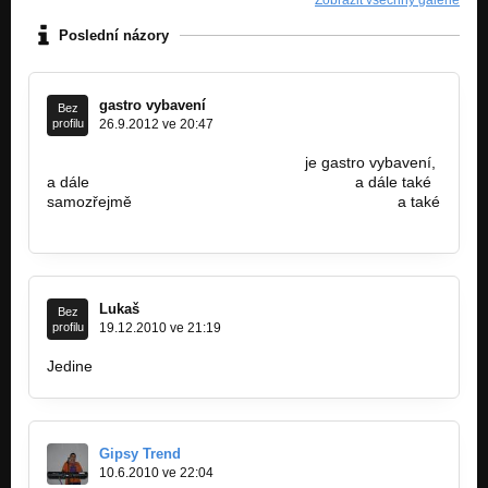
Zobrazit všechny galerie
Poslední názory
gastro vybavení
Bez
profilu
26.9.2012 ve 20:47
http://www.gastro-ostrva.webnode.cz
je gastro vybavení,
a dále
http://www.gastro-vybaveni-ostrava…
a dále také
samozřejmě
http://www.gastro-vybaveni-ostrva2…
a také
http://www.kucharskepotreby.cz
Lukaš
Bez
profilu
19.12.2010 ve 21:19
Jedine
Gipsy Trend
10.6.2010 ve 22:04