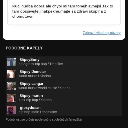
kluci hudba dobra ale chybi mi tam tonejhlavnejsi .tak to
tam dospivejte.jinakpekne.majte sa zdravi skupina z
chomutova
Zobrazit všechny názory
PODOBNÉ KAPELY
GipsySony
bluegrass-hip hop
/
Trebišov
Gipsy Demeter
world music
/
Kladno
Gipsy cangar
world music-world music
/
Kladno
Gipsy martin
funk-hip hop
/
Kladno
gipsydusan
hip hop-indie
/
chomutov
Podobnost se určuje podle počtu společných fanoušků.