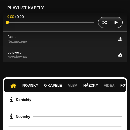
PLAYLIST KAPELY
0:00
/
0:00
čardas
Nezařazeno
po svece
Nezařazeno
NOVINKY
O KAPELE
ALBA
NÁZORY
VIDEA
FOTK
Kontakty
Novinky