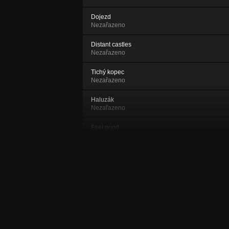
Dojezd
Nezařazeno
Distant castles
Nezařazeno
Tichý kopec
Nezařazeno
Haluzák
Nezařazeno
Feel good
Nezařazeno
Out of brain
Nezařazeno
Sleep
Nezařazeno
Bar music
Nezařazeno