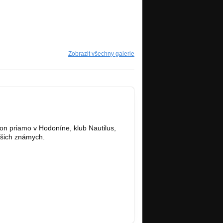
Zobrazit všechny galerie
on priamo v Hodoníne, klub Nautilus,
ašich známych.