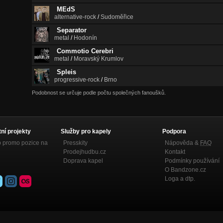
MEdS
alternative-rock
/
Sudoměřice
Separator
metal
/
Hodonín
Commotio Cerebri
metal
/
Moravský Krumlov
Spleis
progressive-rock
/
Brno
Podobnost se určuje podle počtu společných fanoušků.
tní projekty
Služby pro kapely
Podpora
p promo pozice na
Presskity
Nápověda &
FAQ
Prodejhudbu.cz
Kontakt
Doprava kapel
Podmínky používání
O Bandzone.cz
Loga a dtp.