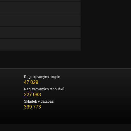
Registrovaných skupin
47 029
Registrovaných fanoušků
227 083
Skladeb v databázi
339 773