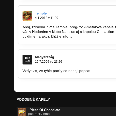
Temple
4.1.2012 v 11:29
Ahoj, zdravím. Sme Temple, prog-rock-metalová kapela z
vás v Hodoníne v klube Nautilus aj s kapelou Coolaction. 
uvidíme na akcii. Bližšie info tu:
http://bandzone.cz/akce
Magyarszág
Bez
profilu
12.7.2009 ve 23:26
Vzdyt vis, ze tyhle pocity se nedaji popsat.
PODOBNÉ KAPELY
Piece Of Chocolate
pop-rock
/
Brno