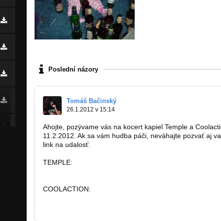
Poslední názory
Tomáš Bačinský
26.1.2012 v 15:14
Ahojte, pozývame vás na kocert kapiel Temple a Coolacti
11.2.2012. Ak sa vám hudba páči, neváhajte pozvať aj v
link na udalosť:
http://www.facebook.com/events/24066669…
TEMPLE:
www.temple.sk
http://bandzone.cz/temple
COOLACTION:
www.coolaction.sk
http://bandzone.cz/coolaction