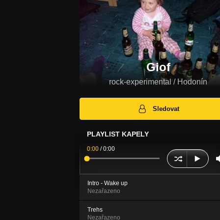
Giof
rock-experimental / Hodonín
Sledovat
PLAYLIST KAPELY
0:00
/
0:00
Intro - Wake up
Nezařazeno
Trehs
Nezařazeno