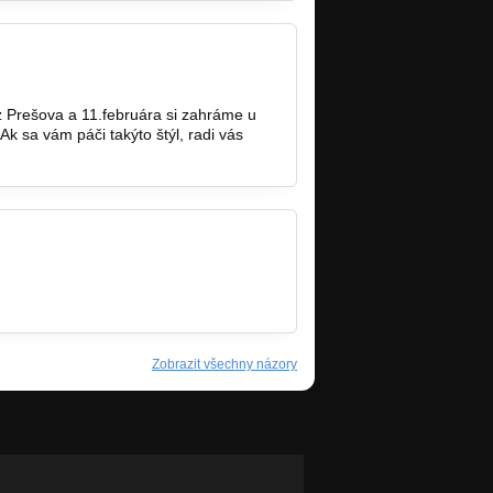
 Prešova a 11.februára si zahráme u
Ak sa vám páči takýto štýl, radi vás
/258871
Zobrazit všechny názory