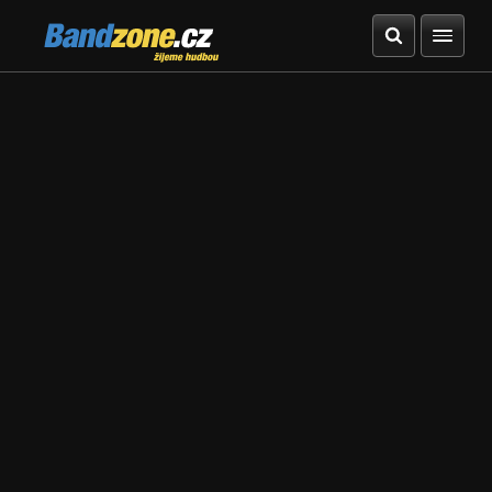
Bandzone.cz
žijeme hudbou