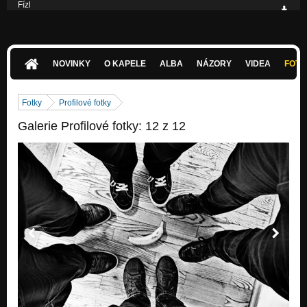
Fízl
Sola Gratia
NOVINKY
O KAPELE
ALBA
NÁZORY
VIDEA
FOTK
Fotky
Profilové fotky
Galerie Profilové fotky: 12 z 12