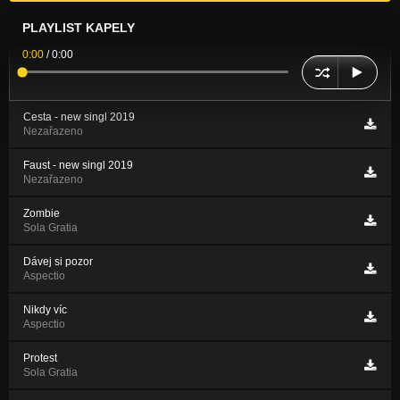
PLAYLIST KAPELY
0:00
/
0:00
Cesta - new singl 2019
Nezařazeno
Faust - new singl 2019
Nezařazeno
Zombie
Sola Gratia
Dávej si pozor
Aspectio
Nikdy víc
Aspectio
Protest
Sola Gratia