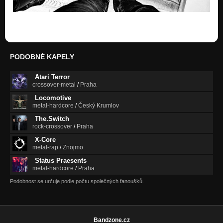
PODOBNÉ KAPELY
Atari Terror
crossover-metal
/
Praha
Locomotive
metal-hardcore
/
Český Krumlov
The.Switch
rock-crossover
/
Praha
X-Core
metal-rap
/
Znojmo
Status Praesents
metal-hardcore
/
Praha
Podobnost se určuje podle počtu společných fanoušků.
Bandzone.cz