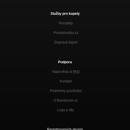
Služby pro kapely
Presskity
Prodejhudbu.cz
Doprava kapel
Podpora
Nápověda &
FAQ
Kontakt
Podmínky používání
O Bandzone.cz
Loga a dtp.
Registrovaných skupin