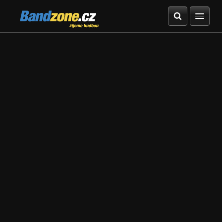
Bandzone.cz
žijeme hudbou