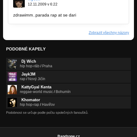
12.11.2009 v 6:22
zdrawimm..parada rap at se dari
Zobrazit všechny názory
PODOBNÉ KAPELY
Dj Wich
hip hop-r&b
/
Praha
Jayk3M
rap
/
Nový Jičín
KattyGyal Kenta
reggae-world music
/
Bohumín
Khomator
hip hop-rap
/
Havířov
Podobnost se určuje podle počtu společných fanoušků.
Bandzone.cz