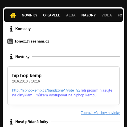
NOVINKY
O KAPELE
ALBA
NÁZORY
VIDEA
FOTK
Kontakty
1onex1@seznam.cz
Novinky
hip hop kemp
26.6.2010 v 16:16
http://hiphopkemp.cz/bandzone/?vote=92
lidi prosím hlasujte
na dirtyklam ..můžem vystupovat na hiphop kempu
Zobrazit všechny novinky
Nově přidané fotky