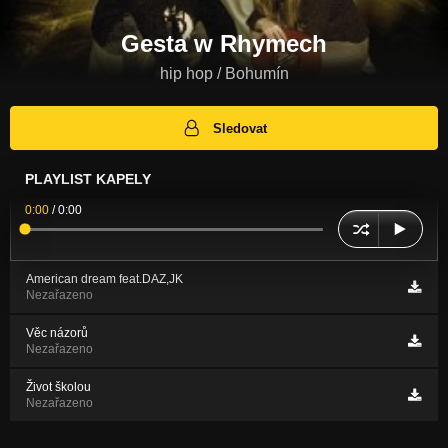
Gesta w Rhymech
hip hop / Bohumín
Sledovat
PLAYLIST KAPELY
0:00
/
0:00
American dream feat.DAZ,JK
Nezařazeno
Věc názorů
Nezařazeno
Život školou
Nezařazeno