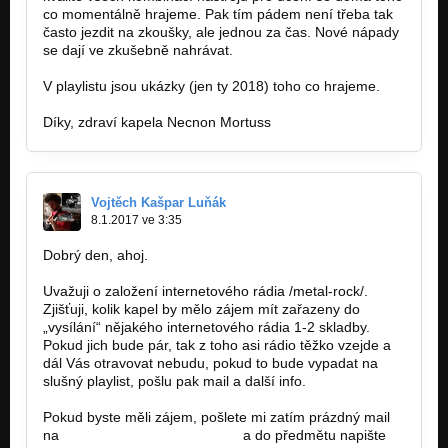
co momentálně hrajeme. Pak tím pádem není třeba tak
často jezdit na zkoušky, ale jednou za čas. Nové nápady
se dají ve zkušebně nahrávat.
V playlistu jsou ukázky (jen ty 2018) toho co hrajeme.
Díky, zdraví kapela Necnon Mortuss
Vojtěch Kašpar Luňák
8.1.2017 ve 3:35
Dobrý den, ahoj.
Uvažuji o založení internetového rádia /metal-rock/.
Zjišťuji, kolik kapel by mělo zájem mít zařazeny do
„vysílání“ nějakého internetového rádia 1-2 skladby.
Pokud jich bude pár, tak z toho asi rádio těžko vzejde a
dál Vás otravovat nebudu, pokud to bude vypadat na
slušný playlist, pošlu pak mail a další info.
Pokud byste měli zájem, pošlete mi zatím prázdný mail
na
rockmetalradio@seznam.cz
a do předmětu napište