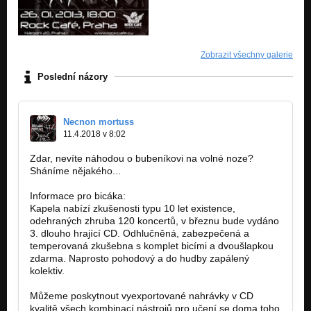
Zobrazit všechny galerie
Poslední názory
Necnon mortuss
11.4.2018 v 8:02
Zdar, nevíte náhodou o bubeníkovi na volné noze?
Sháníme nějakého...
Informace pro bicáka:
Kapela nabízí zkušenosti typu 10 let existence,
odehraných zhruba 120 koncertů, v březnu bude vydáno
3. dlouho hrající CD. Odhlučněná, zabezpečená a
temperovaná zkušebna s komplet bicími a dvoušlapkou
zdarma. Naprosto pohodový a do hudby zapálený
kolektiv.
Můžeme poskytnout vyexportované nahrávky v CD
kvalitě všech kombinací nástrojů pro učení se doma toho