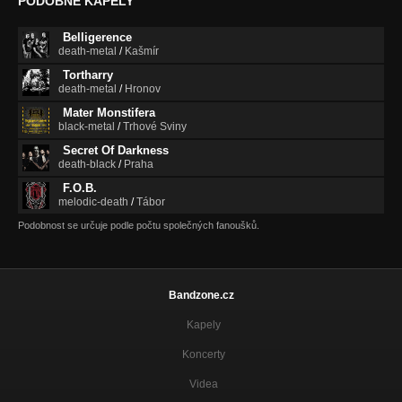
PODOBNÉ KAPELY
Belligerence
death-metal
/
Kašmír
Tortharry
death-metal
/
Hronov
Mater Monstifera
black-metal
/
Trhové Sviny
Secret Of Darkness
death-black
/
Praha
F.O.B.
melodic-death
/
Tábor
Podobnost se určuje podle počtu společných fanoušků.
Bandzone.cz
Kapely
Koncerty
Videa