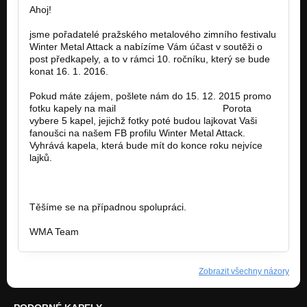
Ahoj!
jsme pořadatelé pražského metalového zimního festivalu
Winter Metal Attack a nabízíme Vám účast v soutěži o
post předkapely, a to v rámci 10. ročníku, který se bude
konat 16. 1. 2016.
Pokud máte zájem, pošlete nám do 15. 12. 2015 promo
fotku kapely na mail
wma2016@seznam.cz.
Porota
vybere 5 kapel, jejichž fotky poté budou lajkovat Vaši
fanoušci na našem FB profilu Winter Metal Attack.
Vyhrává kapela, která bude mít do konce roku nejvíce
lajků.
https://www.facebook.com/events/1686821…
Těšíme se na případnou spolupráci.
WMA Team
Zobrazit všechny názory