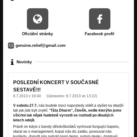
10 GENUINE RELIEF - Behind the Smile (Behind the Smile 2012)
Nezařazeno
Shreds of Sanity (Demo 2011)
Nezařazeno
Oficiální stránky
Facebook profil
Caress for Soul (Demo 2011)
genuine.relief@gmail.com
Nezařazeno
Crimson Sun (Promo 2010)
Novinky
Nezařazeno
POSLEDNÍ KONCERT V SOUČASNÉ
SESTAVĚ!!!
8.7.2013 v 19:40
(Upraveno:
9.7.2013 ve 13:22
)
V sobotu 27.7.
nás budete moci naposledy vidět a slyšet na stejdži
tak jak jste byli zvyklí. "
Táta Dharm", člověk, vedle kterýho jsme
všichni tak nějak hudebně vyrostli se rozhodl po dlouhých
letech odejít.
Právě on kdysi z bandy středoškoláků vychoval fungující kapelu,
staral se o management, kopal nás do zadku, posouval nás
kupředu, donutil nás nahrát první demo, potom desku, domluvil