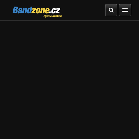
Bandzone.cz
žijeme hudbou