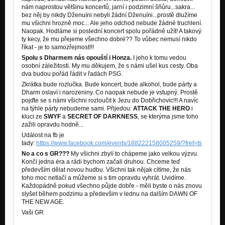
nám naprostou většinu koncertů, jarní i podzimní šňůru...sakra...
bez něj by nikdy Dženuíni nebyli žádní Dženuíni...prostě dlužíme
mu všichni hrozně moc... Ale jeho odchod nebude žádné truchlení.
Naopak. Hodláme si poslední koncert spolu pořádně užít! A takový
ty kecy, že mu přejeme všechno dobré?? To vůbec nemusí nikdo
říkat - je to samozřejmost!!!
Spolu s Dharmem nás opouští i Honza.
I jeho k tomu vedou
osobní záležitosti. My mu děkujem, že s námi ušel kus cesty. Oba
dva budou pořád řádit v řadách PSG.
Zkrátka bude rozlučka. Bude koncert, bude alkohol, bude párty a
Dharm oslaví i narozeniny. Co naopak nebude je vstupný. Prostě
pojďte se s námi všichni rozloučit k Jezu do Dobřichovic!!! A navíc
na týhle párty nebudeme sami. Přijedou:
ATTACK THE HERO
i
kluci ze
SWYF
a
SECRET OF DARKNESS
, se kterýma jsme toho
zažili opravdu hodně...
Událost na fb je
tady:
https://www.facebook.com/events/188222158005259/?fref=ts
No a co s GR???
My všichni zbylí to chápeme jako velkou výzvu.
Končí jedna éra a rádi bychom začali druhou. Chceme teď
především dělat novou hudbu. Všichni tak nějak cítíme, že nás
toho moc netlačí a můžeme si s tim opravdu vyhrát. Uvidíme.
Každopádně pokud všechno půjde dobře - měli byste o nás znovu
slyšet během podzimu a předevšim v lednu na dalším DAWN OF
THE NEW AGE.
Vaši GR