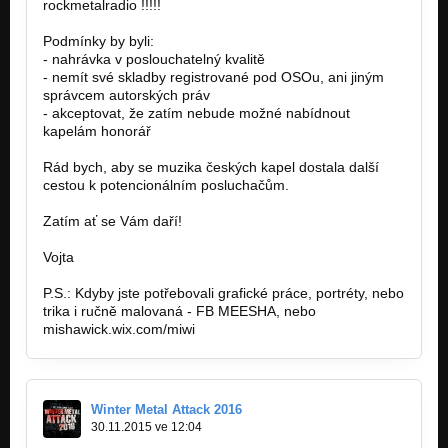
rockmetalradio !!!!!
Podmínky by byli:
- nahrávka v poslouchatelný kvalitě
- nemít své skladby registrované pod OSOu, ani jiným
správcem autorských práv
- akceptovat, že zatím nebude možné nabídnout
kapelám honorář
Rád bych, aby se muzika českých kapel dostala další
cestou k potencionálním posluchačům.
Zatím ať se Vám daří!
Vojta
P.S.: Kdyby jste potřebovali grafické práce, portréty, nebo
trika i ručně malovaná - FB MEESHA, nebo
mishawick.wix.com/miwi
Winter Metal Attack 2016
30.11.2015 ve 12:04