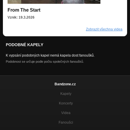
From The Start
Vznik: 19.3.2026
Zobrazit všechna videa
PODOBNÉ KAPELY
K vypsání podobných kapel nemá kapela dost fanoušků.
Podobnost se určuje podle počtu společných fanoušků.
Bandzone.cz
Kapely
Koncerty
Videa
Fanoušci