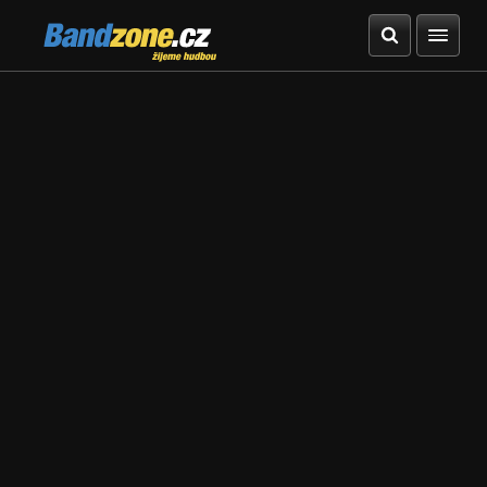
Bandzone.cz
žijeme hudbou