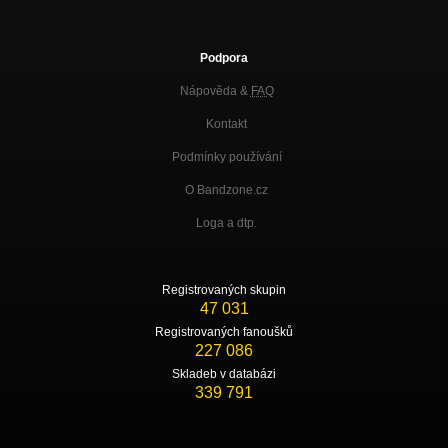
Podpora
Nápověda &
FAQ
Kontakt
Podmínky používání
O Bandzone.cz
Loga a dtp.
Registrovaných skupin
47 031
Registrovaných fanoušků
227 086
Skladeb v databázi
339 791