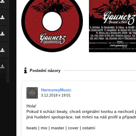
Poslední názory
HarmoneyMusic
3.12.2018 v 19:01
Hola!
Pokud ti schází beaty, chceš originální tvorbu a nechceš 
jiná hudební spolupráce, tak mrkni na náš profil a případ
beats | mix | master | cover | ostatní