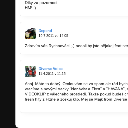
Díky za pozornost,
HM! :)
Depend
19.7.2011 ve 14:05
Zdravím vás Rychnováci ;-) nedali by jste nějakej feat 
Diverse Voice
11.4.2011 v 11:15
Ahoj. Máte to dobrý. Omlouvám se za spam ale rád bych 
vracíme s novými tracky "Nenávist a Zlost" a "HAVANA",
VIDEOKLIP z válečného prostředí. Takže pokud budeš chtít
fresh hity z Plzně a zčekuj klip. Měj se Majk from Diverse
http://bandzone.cz/diversevoice