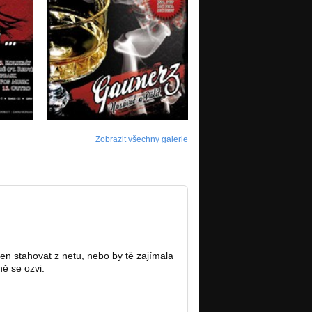
Zobrazit všechny galerie
jen stahovat z netu, nebo by tě zajímala
ně se ozvi.