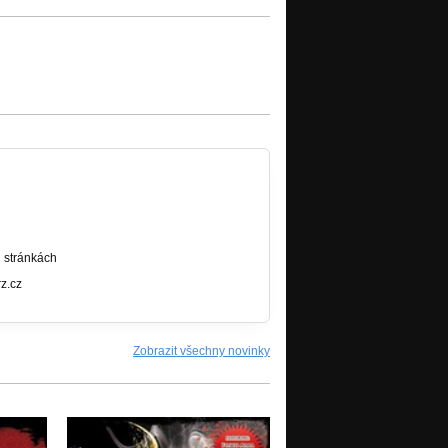
h stránkách
z.cz
Zobrazit všechny novinky