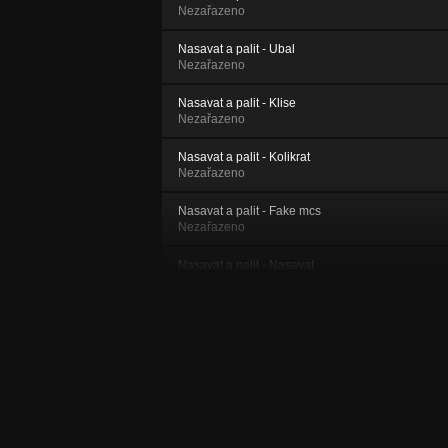
Nezařazeno
Nasavat a palit - Ubal
Nezařazeno
Nasavat a palit - Klise
Nezařazeno
Nasavat a palit - Kolikrat
Nezařazeno
Nasavat a palit - Fake mcs
Nezařazeno
Nasavat a palit - Nasavat
Nezařazeno
Nasavat a palit - Rano po kalbe feat. Redy
Nezařazeno
Nasavat a palit - Bylo, je a bude feat. 3
Gramy pohody
Nezařazeno
Nasavat a palit - Vejprask