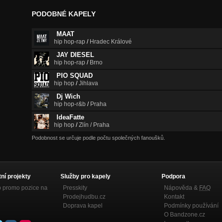
PODOBNÉ KAPELY
MAAT
hip hop-rap
/
Hradec Králové
JAY DIESEL
hip hop-rap
/
Brno
PIO SQUAD
hip hop
/
Jihlava
Dj Wich
hip hop-r&b
/
Praha
IdeaFatte
hip hop
/
Zlín / Praha
Podobnost se určuje podle počtu společných fanoušků.
tní projekty
Služby pro kapely
Podpora
p promo pozice na
Presskity
Nápověda &
FAQ
Prodejhudbu.cz
Kontakt
Doprava kapel
Podmínky používání
O Bandzone.cz