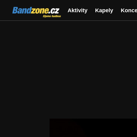
Bandzone.cz
Aktivity
Kapely
Konce
žijeme hudbou