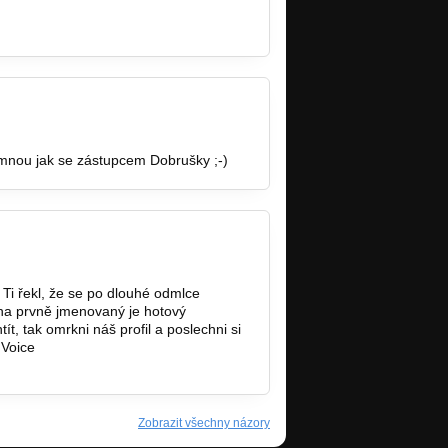
semnou jak se zástupcem Dobrušky ;-)
Ti řekl, že se po dlouhé odmlce
 na prvně jmenovaný je hotový
, tak omrkni náš profil a poslechni si
 Voice
Zobrazit všechny názory