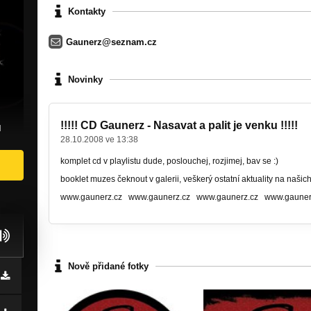
Kontakty
Gaunerz@seznam.cz
Novinky
!!!!! CD Gaunerz - Nasavat a palit je venku !!!!!
u
28.10.2008 ve 13:38
komplet cd v playlistu dude, poslouchej, rozjimej, bav se :)
booklet muzes čeknout v galerii, veškerý ostatní aktuality na našic
www.gaunerz.cz www.gaunerz.cz www.gaunerz.cz www.gauner
Nově přidané fotky