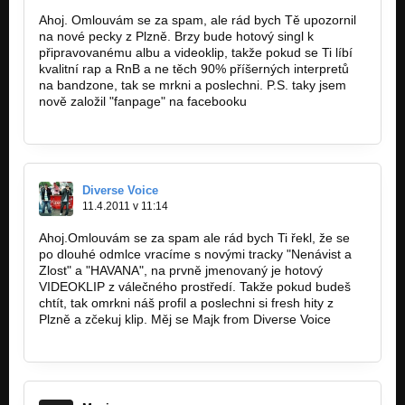
Ahoj. Omlouvám se za spam, ale rád bych Tě upozornil
na nové pecky z Plzně. Brzy bude hotový singl k
připravovanému albu a videoklip, takže pokud se Ti líbí
kvalitní rap a RnB a ne těch 90% příšerných interpretů
na bandzone, tak se mrkni a poslechni. P.S. taky jsem
nově založil "fanpage" na facebooku
https://www.facebook.com/pages/Majk…
Diverse Voice
11.4.2011 v 11:14
Ahoj.Omlouvám se za spam ale rád bych Ti řekl, že se
po dlouhé odmlce vracíme s novými tracky "Nenávist a
Zlost" a "HAVANA", na prvně jmenovaný je hotový
VIDEOKLIP z válečného prostředí. Takže pokud budeš
chtít, tak omrkni náš profil a poslechni si fresh hity z
Plzně a zčekuj klip. Měj se Majk from Diverse Voice
http://bandzone.cz/diversevoice