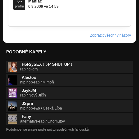
Maniac
Bez
profilu
6.9.2009 ve 14:59
www.bandzone.cz/maniac
Zobrazit všechny názory
PODOBNÉ KAPELY
HoRrySEX ! :-P SHUT UP !
rap
/
cl-city
Afectoo
hip hop-rap
/
Mimoň
Jayk3M
rap
/
Nový Jičín
3Sprii
hip hop-r&b
/
Česká Lípa
Fany
alternative-rap
/
Chomutov
Podobnost se určuje podle počtu společných fanoušků.