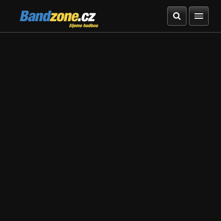
Bandzone.cz
žijeme hudbou