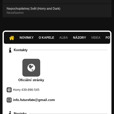
Nepochopitelnej Svět (Horry and Dark)
Nezařazeno
NOVINKY
O KAPELE
ALBA
NÁZORY
VIDEA
FOTK
Kontakty
Oficiální stránky
Horry 439-896-545
info.futurefate@gmail.com
Novinky