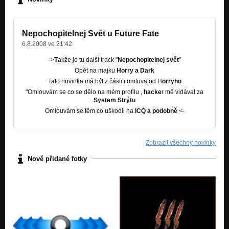
Nepochopitelnej Svět u Future Fate
6.8.2008 ve 21:42
->
T
akže je tu další track "
Nepochopitelnej svět
"
Opět na majku
Horry a Dark
Tato novinka má být z části i omluva od H
orryho
"Omlouvám se co se dělo na mém profilu ,
hacke
r mě vidával za
System Strýtu
Omlouvám se těm co uškodil na
ICQ a podobně
<-
Zobrazit všechny novinky
Nově přidané fotky