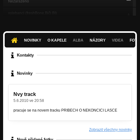
Nezařazeno
vyjebanci (freshBone,Biči BI)
Nezařazeno
FryMI (instrumental k novemu Featu s 2. Ro_zZz_um)
Nezařazeno
NOVINKY
O KAPELE
ALBA
NÁZORY
VIDEA
FOTK
MaJk Bejbe Bez tebe to dal Nejde
Nezařazeno
Kontakty
MaJk Pripadam si sam
Nezařazeno
Novinky
MaJk ft Mayk Pochop
Nezařazeno
Nvy track
pisu tyhle radky love song
5.6.2010 ve 20:58
Nezařazeno
pracuje se na novem tracku PRIBECH O NEKONCICI LASCE
decibely Pravdy
Nezařazeno
Zobrazit všechny novinky
probud se
Nezařazeno
Nově přidané fotky