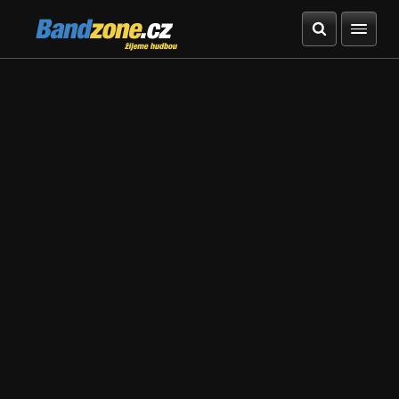
Bandzone.cz
žijeme hudbou