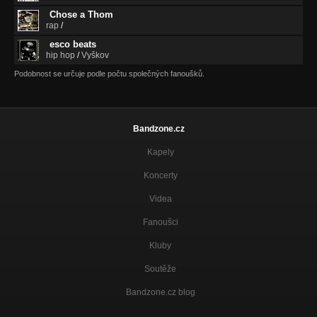
Chose a Thom
rap
/
esco beats
hip hop
/
Vyškov
Podobnost se určuje podle počtu společných fanoušků.
Bandzone.cz
Kapely
Koncerty
Videa
Fanoušci
Kluby
Soutěže
Bandzone.cz blog