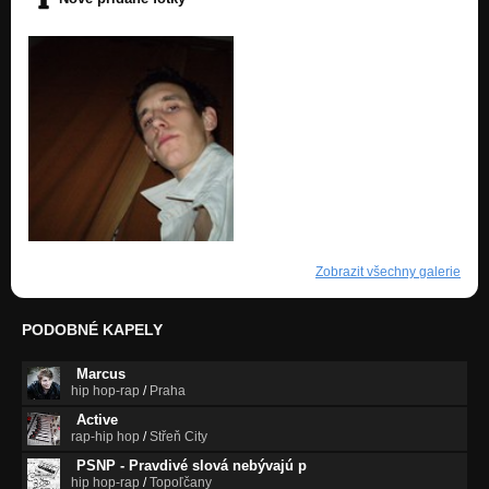
Zobrazit všechny galerie
PODOBNÉ KAPELY
Marcus
hip hop-rap
/
Praha
Active
rap-hip hop
/
Střeň City
PSNP - Pravdivé slová nebývajú p
hip hop-rap
/
Topoľčany