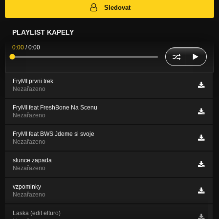
Sledovat
PLAYLIST KAPELY
0:00
/
0:00
FryMI prvni trek
Nezařazeno
FryMI feat FreshBone Na Scenu
Nezařazeno
FryMI feat BWS Jdeme si svoje
Nezařazeno
slunce zapada
Nezařazeno
vzpominky
Nezařazeno
Laska (edit elturo)