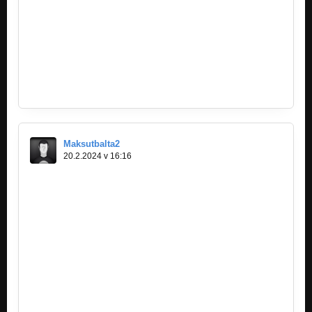
https://ujhggf.weebly.com/
https://ubdtf.weebly.com/
https://casdv.weebly.com/
https://vrdbt.weebly.com/
https://pokjgs.weebly.com/
https://vdrtyn.weebly.com/
https://btrnyv.weebly.com/
Maksutbalta2
20.2.2024 v 16:16
https://cevergi.weebly.com/
https://dindans.weebly.com/
https://osbesg.weebly.com/
https://s1fre.weebly.com/
https://gerzkla.weebly.com/
https://durshn.weebly.com/
https://kurshn.weebly.com/
https://cemylm.weebly.com/
https://canylm.weebly.com/
https://xafalg.weebly.com/
https://zafalg.weebly.com/