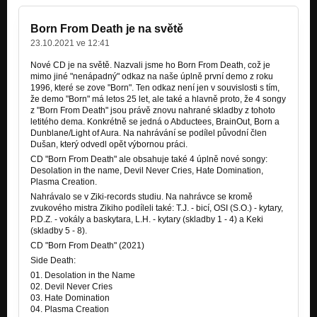
Cydonia
BORN (demo, kazeta)
Born From Death je na světě
Friends of Pain
23.10.2021 ve 12:41
ETERNAL SLEEP
Nové CD je na světě. Nazvali jsme ho Born From Death, což je
mimo jiné "nenápadný" odkaz na naše úplně první demo z roku
Ahriman´s Age
1996, které se zove "Born". Ten odkaz není jen v souvislosti s tím,
ETERNAL SLEEP
že demo "Born" má letos 25 let, ale také a hlavně proto, že 4 songy
z "Born From Death" jsou právě znovu nahrané skladby z tohoto
Death and nothing Away
letitého dema. Konkrétně se jedná o Abductees, BrainOut, Born a
ETERNAL SLEEP
Dunblane/Light of Aura. Na nahrávání se podílel původní člen
Dušan, který odvedl opět výbornou práci.
This Point
CD "Born From Death" ale obsahuje také 4 úplně nové songy:
ETERNAL SLEEP
Desolation in the name, Devil Never Cries, Hate Domination,
Plasma Creation.
Pride of the Daemon
Nahrávalo se v Ziki-records studiu. Na nahrávce se kromě
ETERNAL SLEEP
zvukového mistra Zikiho podíleli také: T.J. - bicí, OSI (S.O.) - kytary,
P.D.Z. - vokály a baskytara, L.H. - kytary (skladby 1 - 4) a Keki
(skladby 5 - 8).
Machinery Darkness
SOUNDS OF THE GRAVE
CD "Born From Death" (2021)
Side Death:
Killtechnology (se zpěvačkou Luckou)
01. Desolation in the Name
Nezařazeno
02. Devil Never Cries
03. Hate Domination
Brutal Doom (se zpěvačkou Luckou)
04. Plasma Creation