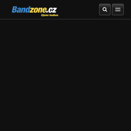
Bandzone.cz
žijeme hudbou