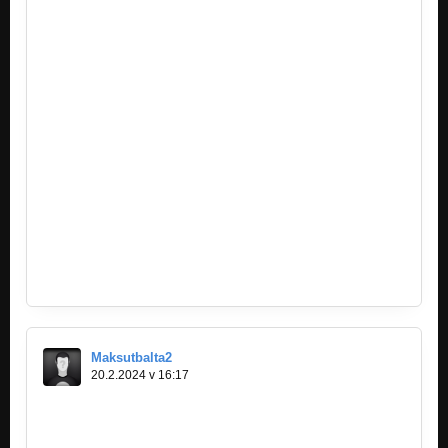
https://vervre.weebly.com/
https://wfevf.weebly.com/
https://vsdtbds.weebly.com/
https://nfdnfb.weebly.com/
https://vsrdb.weebly.com/
https://vohjv.weebly.com/
https://snfnfs.weebly.com/
https://synss.weebly.com/
https://lokloknn.weebly.com/
https://vesbd.weebly.com/
https://brddrb.weebly.com/
https://bdnfsr.weebly.com/
https://bbdfd.weebly.com/
https://nytgf.weebly.com/
https://bfdtr.weebly.com/
https://vasbrdnt.weebly.com/
Maksutbalta2
20.2.2024 v 16:17
https://esrdtxb.weebly.com/
https://vsthnf.weebly.com/
https://ger5gt.weebly.com/