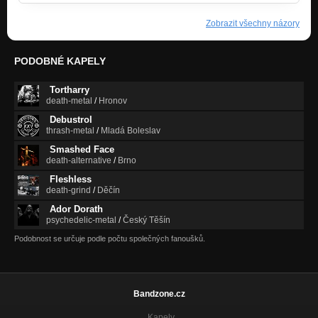
Zobrazit všechny názory
PODOBNÉ KAPELY
Tortharry
death-metal
/
Hronov
Debustrol
thrash-metal
/
Mladá Boleslav
Smashed Face
death-alternative
/
Brno
Fleshless
death-grind
/
Děčín
Ador Dorath
psychedelic-metal
/
Český Těšín
Podobnost se určuje podle počtu společných fanoušků.
Bandzone.cz
Kapely