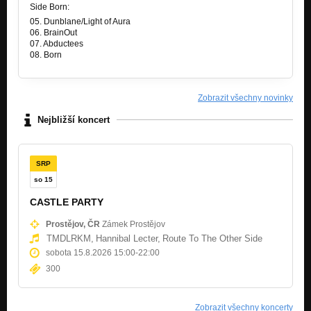
Nezařazeno
Side Born:
05. Dunblane/Light of Aura
Marche Funebre (intro)
06. BrainOut
Where Hell Begins
07. Abductees
08. Born
Where Hell Begins
Where Hell Begins
Zobrazit všechny novinky
Earth Fiasco
Where Hell Begins
Nejbližší koncert
Nibiru
Where Hell Begins
SRP
Inhuman Eyes
so 15
Where Hell Begins
CASTLE PARTY
Assassin (Trouble cover)
Prostějov, ČR
Zámek Prostějov
Nezařazeno
TMDLRKM,
Hannibal Lecter,
Route To The Other Side
sobota 15.8.2026 15:00
-
22:00
Progeria Of The Mankind
Where Hell Begins
300
Zobrazit všechny koncerty