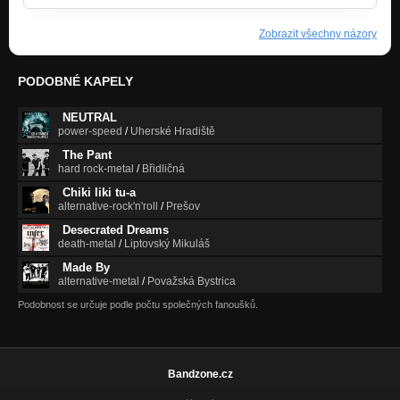
Zobrazit všechny názory
PODOBNÉ KAPELY
NEUTRAL
power-speed
/
Uherské Hradiště
The Pant
hard rock-metal
/
Břidličná
Chiki liki tu-a
alternative-rock'n'roll
/
Prešov
Desecrated Dreams
death-metal
/
Liptovský Mikuláš
Made By
alternative-metal
/
Považská Bystrica
Podobnost se určuje podle počtu společných fanoušků.
Bandzone.cz