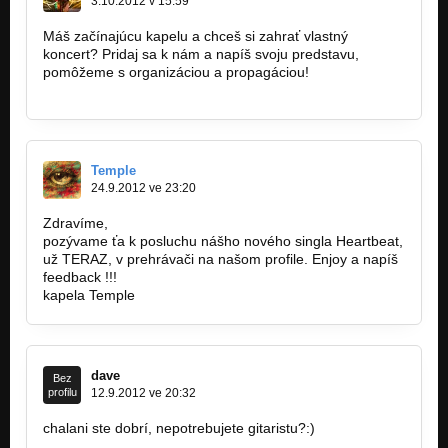
3.10.2012 v 15:59
Máš začínajúcu kapelu a chceš si zahrať vlastný
koncert? Pridaj sa k nám a napíš svoju predstavu,
pomôžeme s organizáciou a propagáciou!
http://www.facebook.com/koncertyza
Temple
24.9.2012 ve 23:20
Zdravíme,
pozývame ťa k posluchu nášho nového singla Heartbeat,
už TERAZ, v prehrávači na našom profile. Enjoy a napíš
feedback !!!
kapela Temple
dave
Bez
profilu
12.9.2012 ve 20:32
chalani ste dobrí, nepotrebujete gitaristu?:)