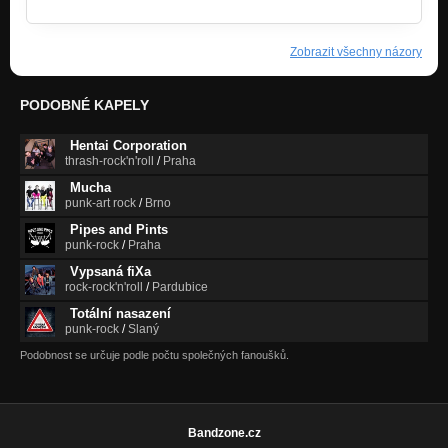
Zobrazit všechny názory
PODOBNÉ KAPELY
Hentai Corporation
thrash-rock'n'roll
/
Praha
Mucha
punk-art rock
/
Brno
Pipes and Pints
punk-rock
/
Praha
Vypsaná fiXa
rock-rock'n'roll
/
Pardubice
Totální nasazení
punk-rock
/
Slaný
Podobnost se určuje podle počtu společných fanoušků.
Bandzone.cz