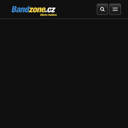
Bandzone.cz
žijeme hudbou