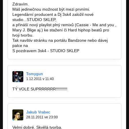
Zdravím.
Máš jedinečnou možnost být mezi prvními.
Legendární producent a Dj 3sk4 založil nové
studio...STUDIO SKLEP,
a přináší nový playlist plný remixů (Cassie - Me and you ,
Mary J. Blige aj.) ke stažení či Hard hiphop beatů pro
tvoji tvorbu.
Tak navštiv stránku na portálu Bandzone nebo dávej
palce na
https://www.facebook.com/SSklep?ref…
S pozdravem 3sk4 - STUDIO SKLEP
Tomygun
1.12.2011 v 11:40
TÝ VOLE SUPRRRRRR!!!!!!!!!!
Jakub Vrabec
28.11.2011 ve 23:00
Velmi dobré. Skvělá tvorba.