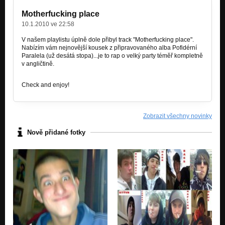
Nezařazeno
Motherfucking place
10.1.2010 ve 22:58
Detonate-Rhodos
Nezařazeno
V našem playlistu úplně dole přibyl track "Motherfucking place".
Nabízím vám nejnovější kousek z připravovaného alba Pofidérní
Detonate-Nevzdávej
Paralela (už desátá stopa)...je to rap o velký party téměř kompletně
Nezařazeno
v angličtině.
FNK Crew-Návrat
Check and enjoy!
Nezařazeno
Detonate-Leny
Nezařazeno
Zobrazit všechny novinky
Nově přidané fotky
Detonate-Bullshit
Nezařazeno
Detonate-Carpe Diem
Nezařazeno
Detonate-Motherfucking place
Nezařazeno
Detonate-Pohádka o slonovinové věži+rap Jelita ze stridacky
Nezařazeno