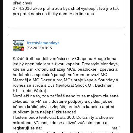
před chvílí
27.4.2016 akce praha zda bys chtěl vystoupit live jne tak
pro prdel napis na fb iky dam te do line upu
https://www.facebook.com/michal.boss.39
freestylemondays
7.2.2012 v 8:15
Každé třetí pondělí v měsíci se v Chapeau Rouge koná
jediný open mic jam s živou kapelou Freestyle Mondays,
kde se u mikrofonu scházejí MCs, beatboxeři, zpěváci a
hudebníci a společně jamují. Večerem provází MC
Metoděj a MC Dozer a pro MCs hraje kapela Sounday a
rovněž se střídá s DJs (tentokrát Shock O´, Backman,
F.I.L. nebo Watra).
Nezáleží na to, zda začínáš nebo to za majkem zkušeně
zvládáš, na FM se ti dostane podpory a uvidíš, jak se
během krátké chvíle zlepšíš, protože s kapelou a před
publikem je ta nejlepší zkušenost!
Hostem bude tentokrát Lara 303. Doraž i ty a chop se
mikrofonu! Všichni, kdo se aktivně zúčastní jamu a
registrují se na:
http://freestylemondays.cz/fm-mcs…
mají