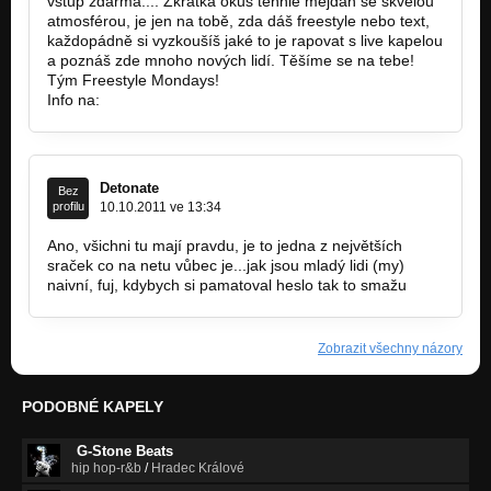
vstup zdarma.... Zkrátka okus tenhle mejdan se skvělou
atmosférou, je jen na tobě, zda dáš freestyle nebo text,
každopádně si vyzkoušíš jaké to je rapovat s live kapelou
a poznáš zde mnoho nových lidí. Těšíme se na tebe!
Tým Freestyle Mondays!
Info na:
http://freestylemondays.cz/.
Detonate
Bez
profilu
10.10.2011 ve 13:34
Ano, všichni tu mají pravdu, je to jedna z největších
sraček co na netu vůbec je...jak jsou mladý lidi (my)
naivní, fuj, kdybych si pamatoval heslo tak to smažu
Zobrazit všechny názory
PODOBNÉ KAPELY
G-Stone Beats
hip hop-r&b
/
Hradec Králové