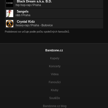
Black Dream a.k.a. B.D.
hip hop-rap
/
Praha
5angels
r&b
/
Praha
Crystal Kidz
heavy-rap
/
Praha - Butovice
Podobnost se určuje podle počtu společných fanoušků.
Bandzone.cz
Kapely
Koncerty
Videa
Fanoušci
Kluby
Soutěže
Bandzone.cz blog