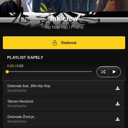
fnk-crew
hip hop-rap / Praha
Sledovat
PLAYLIST KAPELY
0:00
/
0:00
Detonate feat. Jiřik-Hip Hop
Nezařazeno
Steven-Nenávist
Nezařazeno
Detonate-Život je...
Nezařazeno