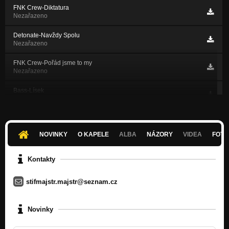
FNK Crew-Diktatura
Nezařazeno
Detonate-Navždy Spolu
Nezařazeno
FNK Crew-Pořád jsme to my
Nezařazeno
Bass-Lísek
Nezařazeno
Detonate feat. Jiřik-Loupež v bance (freestyle)
Nezařazeno
NOVINKY
O KAPELE
ALBA
NÁZORY
VIDEA
FOTK
Detonate-Libimseti
Nezařazeno
Kontakty
Detonate (MC Neo)-Počátek Světa
stifmajstr.majstr@seznam.cz
Nezařazeno
Detonate-Delirium (Střízlivost při nahrávání tohoto tracku není
Novinky
Nezařazeno
Detonate-Obrana