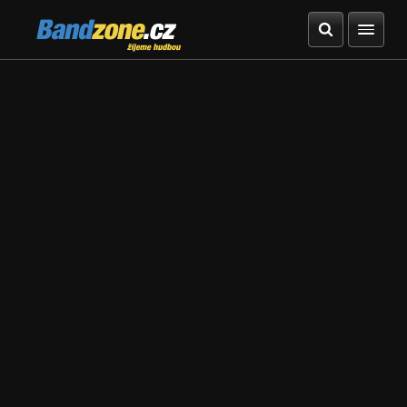
Bandzone.cz
žijeme hudbou