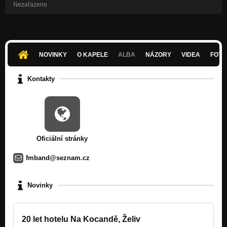
Nezařazeno
NOVINKY
O KAPELE
ALBA
NÁZORY
VIDEA
FOTK
Kontakty
Oficiální stránky
fmband@seznam.cz
Novinky
20 let hotelu Na Kocandě, Želiv