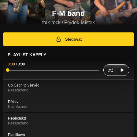
F-M band
folk-rock / Frýdek-Místek
Sledovat
PLAYLIST KAPELY
0:00
/
0:00
Co Čech to vševěd
Nezařazeno
Dětství
Nezařazeno
Nepřichází
Nezařazeno
Plastiková