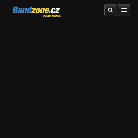
Bandzone.cz
žijeme hudbou