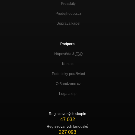
Presskity
Prodejhudbu.cz
Doprava kapel
Podpora
Nápověda &
FAQ
Kontakt
Podmínky používání
O Bandzone.cz
Loga a dtp.
Registrovaných skupin
47 032
Registrovaných fanoušků
227 093