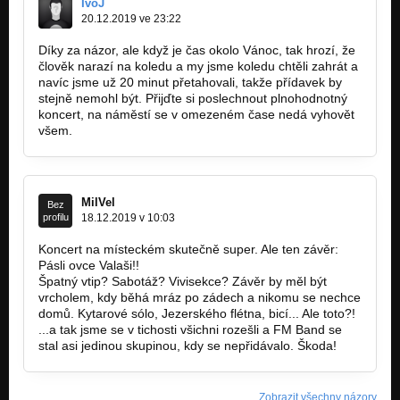
IvoJ
20.12.2019 ve 23:22
Díky za názor, ale když je čas okolo Vánoc, tak hrozí, že
člověk narazí na koledu a my jsme koledu chtěli zahrát a
navíc jsme už 20 minut přetahovali, takže přídavek by
stejně nemohl být. Přijďte si poslechnout plnohodnotný
koncert, na náměstí se v omezeném čase nedá vyhovět
všem.
MilVel
Bez
profilu
18.12.2019 v 10:03
Koncert na místeckém skutečně super. Ale ten závěr:
Pásli ovce Valaši!!
Špatný vtip? Sabotáž? Vivisekce? Závěr by měl být
vrcholem, kdy běhá mráz po zádech a nikomu se nechce
domů. Kytarové sólo, Jezerského flétna, bicí... Ale toto?!
...a tak jsme se v tichosti všichni rozešli a FM Band se
stal asi jedinou skupinou, kdy se nepřidávalo. Škoda!
Zobrazit všechny názory