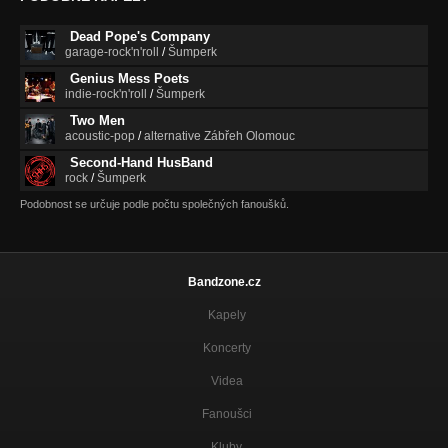
Dead Pope's Company
garage-rock'n'roll
/
Šumperk
Genius Mess Poets
indie-rock'n'roll
/
Šumperk
Two Men
acoustic-pop
/
alternative Zábřeh Olomouc
Second-Hand HusBand
rock
/
Šumperk
Podobnost se určuje podle počtu společných fanoušků.
Bandzone.cz
Kapely
Koncerty
Videa
Fanoušci
Kluby