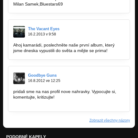
Milan Samek,Bluestars69
The Vacant Eyes
16.2.2013 v 9:58
Ahoj kamarádi, poslechněte naše první album, který
jsme dneska vypustili do světa a mějte se prima!
Goodbye Guns
16.8.2012 ve 12:25
pridali sme na nas profil nove nahravky. Vypocujte si,
komentujte, kritizujte!
http://bandzone.cz/goodbyeguns
Zobrazit všechny názory
PODOBNÉ KAPELY