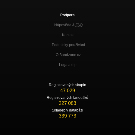
Podpora
Nápověda &
FAQ
Kontakt
Podmínky používání
O Bandzone.cz
Loga a dtp.
Registrovaných skupin
47 029
Registrovaných fanoušků
227 083
Skladeb v databázi
339 773