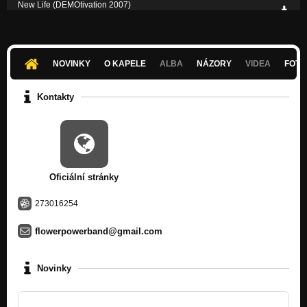
New Life (DEMOtivation 2007)
Nezařazeno
NOVINKY
O KAPELE
ALBA
NÁZORY
VIDEA
FOTK
Kontakty
Oficiální stránky
273016254
flowerpowerband@gmail.com
Novinky