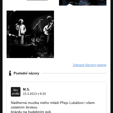
Zobrazit všechny galerie
Poslední názory
M.S.
Bez
profilu
15.3.2013 v 9:20
Nádherná muzika mého mládí.Přeju Lukášovi i všem
ostatním širokou
brázdu na hudebním poli.