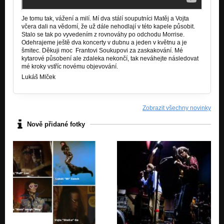
Je tomu tak, vážení a milí. Mí dva stálí souputníci Matěj a Vojta
včera dali na vědomí, že už dále nehodlají v této kapele působit.
Stalo se tak po vyvedením z rovnováhy po odchodu Morrise.
Odehrajeme ještě dva koncerty v dubnu a jeden v květnu a je
šmitec. Děkuji moc Frantovi Soukupovi za zaskakování. Mé
kytarové působení ale zdaleka nekončí, tak neváhejte následovat
mé kroky vstříc novému objevování.
Lukáš Mlček
Zobrazit všechny novinky
Nově přidané fotky