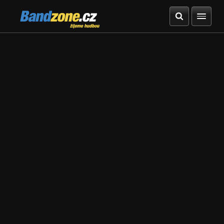
Bandzone.cz
žijeme hudbou