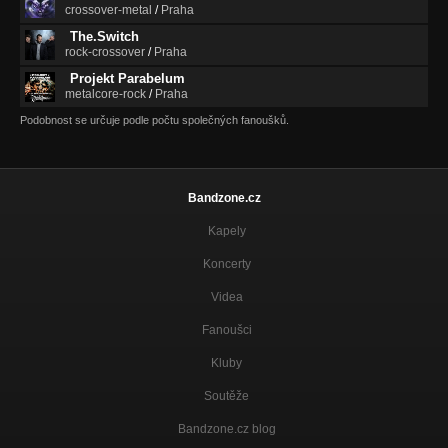
crossover-metal
/
Praha
The.Switch
rock-crossover
/
Praha
Projekt Parabelum
metalcore-rock
/
Praha
Podobnost se určuje podle počtu společných fanoušků.
Bandzone.cz
Kapely
Koncerty
Videa
Fanoušci
Kluby
Soutěže
Bandzone.cz blog