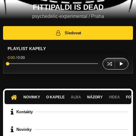
FITTIPALDI IS DEAD
psychedelic-experimental / Praha
Sledovat
PLAYLIST KAPELY
0:00
/
0:00
NOVINKY
O KAPELE
ALBA
NÁZORY
VIDEA
FOTK
Kontakty
Novinky