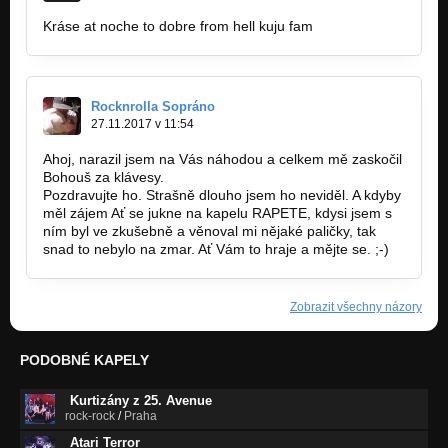
Kráse at noche to dobre from hell kuju fam
Rocknrolla Sopráno
27.11.2017 v 11:54
Ahoj, narazil jsem na Vás náhodou a celkem mě zaskočil
Bohouš za klávesy.
Pozdravujte ho. Strašně dlouho jsem ho neviděl. A kdyby
měl zájem Ať se jukne na kapelu RAPETE, kdysi jsem s
ním byl ve zkušebně a věnoval mi nějaké paličky, tak
snad to nebylo na zmar. Ať Vám to hraje a mějte se. ;-)
Zobrazit všechny názory
PODOBNÉ KAPELY
Kurtizány z 25. Avenue
rock-rock
/
Praha
Atari Terror