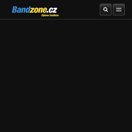
Bandzone.cz
žijeme hudbou