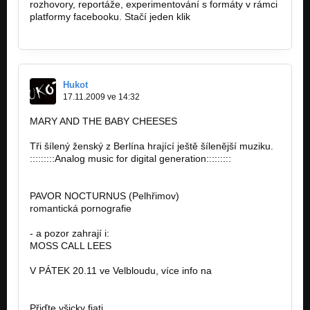
rozhovory, reportáže, experimentování s formáty v rámci
platformy facebooku. Stačí jeden klik
http://www.facebook.com/pages/Xpresse/2…
Hukot
17.11.2009 ve 14:32
MARY AND THE BABY CHEESES
Tři šílený ženský z Berlína hrající ještě šílenější muziku.
:::::::::Analog music for digital generation:::::::::
http://www.myspace.com/maryandthebabyc.…
PAVOR NOCTURNUS (Pelhřimov)
romantická pornografie
- a pozor zahrají i:
MOSS CALL LEES
V PÁTEK 20.11 ve Velbloudu, více info na
www.hukot-
cb.cz
Přiďte všicky fiati