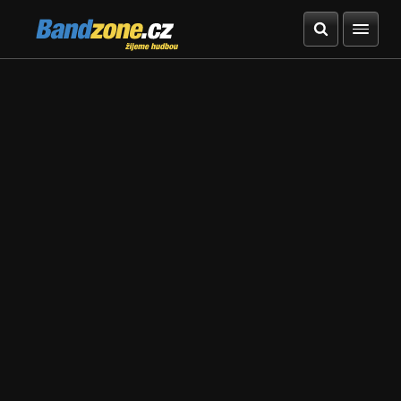
Bandzone.cz
žijeme hudbou