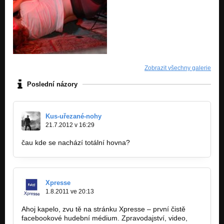
Zobrazit všechny galerie
Poslední názory
Kus-uřezané-nohy
21.7.2012 v 16:29
čau kde se nachází totální hovna?
Xpresse
1.8.2011 ve 20:13
Ahoj kapelo, zvu tě na stránku Xpresse – první čistě
facebookové hudební médium. Zpravodajství, video,