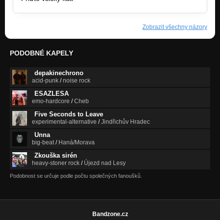
Zobrazit všechny názory
PODOBNÉ KAPELY
depakinechrono
acid-punk
/
noise rock
ESAZLESA
emo-hardcore
/
Cheb
Five Seconds to Leave
experimental-alternative
/
Jindřichův Hradec
Unna
big-beat
/
Haná/Morava
Zkouška sirén
heavy-stoner rock
/
Újezd nad Lesy
Podobnost se určuje podle počtu společných fanoušků.
Bandzone.cz