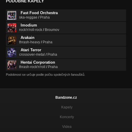
PODOBNÉ KAPELY
Fast Food Orchestra
ska-reggae
/
Praha
Imodium
rock'n'roll-rock
/
Broumov
Arakain
thrash-heavy
/
Praha
Atari Terror
crossover-metal
/
Praha
Hentai Corporation
thrash-rock'n'roll
/
Praha
Podobnost se určuje podle počtu společných fanoušků.
Bandzone.cz
Kapely
Koncerty
Videa