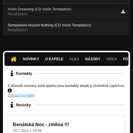
Violin Dreaming (CD Violin Temptation)
Nezařazeno
Somewhere Around Nothing (CD Violin Temptation)
Nezařazeno
NOVINKY
O KAPELE
ALBA
NÁZORY
VIDEA
FOTK
Kontakty
Z důvodů ochrany proti spamu jsou kontakty skryté a chráněné captchou.
Zobrazit kontakty
Novinky
Benátská Noc - změna !!!
28.7.2011 v 19:46