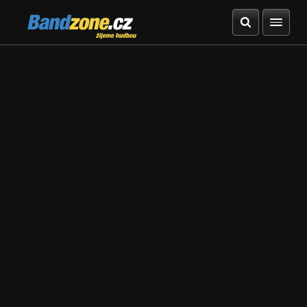
Bandzone.cz
žijeme hudbou