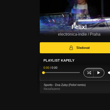
Felix!
electronica-indie / Praha
Sledovat
PLAYLIST KAPELY
0:00
/
0:00
Sporto - Dva Zuby (Felix! remix)
Nezařazeno