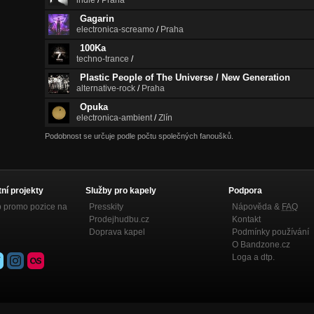
indie
/
Praha
Gagarin
electronica-screamo
/
Praha
100Ka
techno-trance
/
Plastic People of The Universe / New Generation
alternative-rock
/
Praha
Opuka
electronica-ambient
/
Zlín
Podobnost se určuje podle počtu společných fanoušků.
tní projekty
Služby pro kapely
Podpora
p promo pozice na
Presskity
Nápověda &
FAQ
Prodejhudbu.cz
Kontakt
Doprava kapel
Podmínky používání
O Bandzone.cz
Loga a dtp.