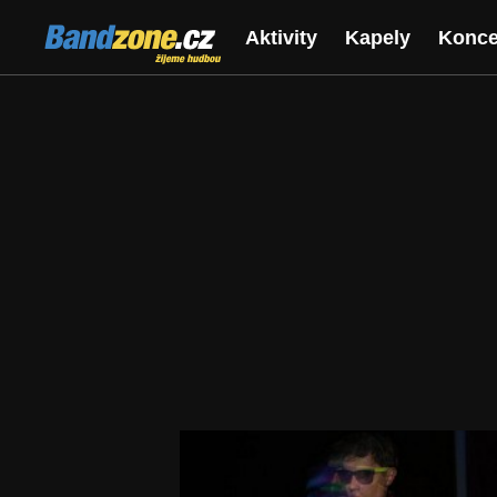
Bandzone.cz
Aktivity
Kapely
Konce
žijeme hudbou