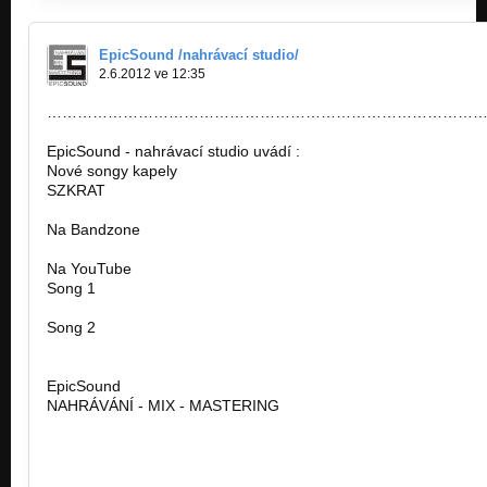
EpicSound /nahrávací studio/
2.6.2012 ve 12:35
……………………………………………………………………………
EpicSound - nahrávací studio uvádí :
Nové songy kapely
SZKRAT
Na Bandzone
http://bandzone.cz/szkrat
Na YouTube
Song 1
http://www.youtube.com/watch?feature…
Song 2
http://www.youtube.com/watch?feature…
EpicSound
NAHRÁVÁNÍ - MIX - MASTERING
http://www.epicsound.cz/
………………………………………………………………………………