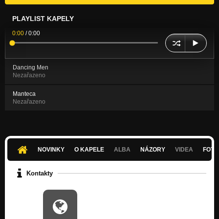
PLAYLIST KAPELY
0:00
/
0:00
Dancing Men
Nezařazeno
Manteca
Nezařazeno
NOVINKY
O KAPELE
ALBA
NÁZORY
VIDEA
FOTK
Kontakty