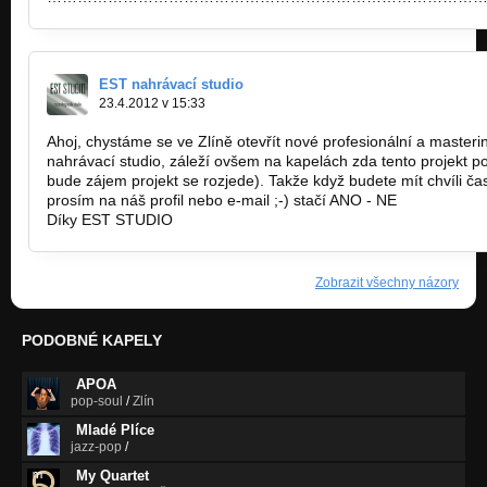
EST nahrávací studio
23.4.2012 v 15:33
Ahoj, chystáme se ve Zlíně otevřít nové profesionální a master
nahrávací studio, záleží ovšem na kapelách zda tento projekt p
bude zájem projekt se rozjede). Takže když budete mít chvíli ča
prosím na náš profil nebo e-mail ;-) stačí ANO - NE
Díky EST STUDIO
estudio@email.cz
Zobrazit všechny názory
PODOBNÉ KAPELY
APOA
pop-soul
/
Zlín
Mladé Plíce
jazz-pop
/
My Quartet