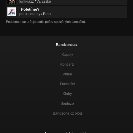
funk-jazz
/
Valašsko
Poletíme?
punk-country
/
Brno
Podobnost se určuje podle počtu společných fanoušků.
Bandzone.cz
Kapely
Koncerty
Videa
Fanoušci
Kluby
Soutěže
Bandzone.cz blog