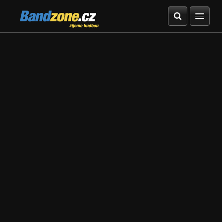
Bandzone.cz
žijeme hudbou