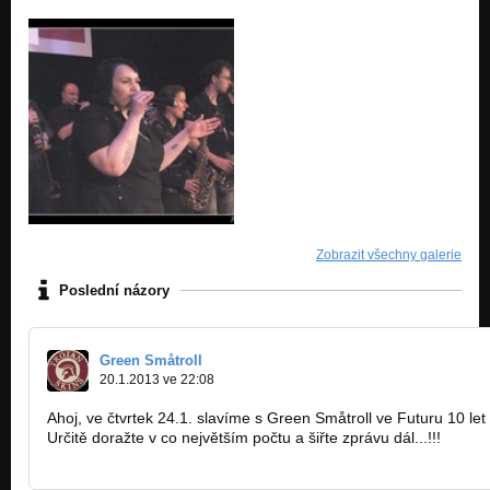
Zobrazit všechny galerie
Poslední názory
Green Småtroll
20.1.2013 ve 22:08
Ahoj, ve čtvrtek 24.1. slavíme s Green Småtroll ve Futuru 10 let
Určitě doražte v co největším počtu a šiřte zprávu dál...!!!
http://www.youtube.com/watch?v=G9hgO…