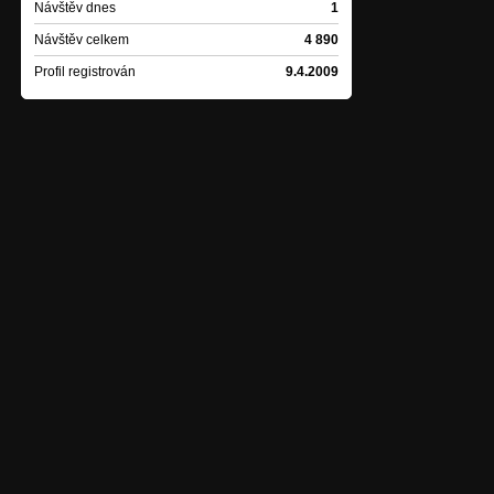
Návštěv dnes
1
Návštěv celkem
4 890
Profil registrován
9.4.2009