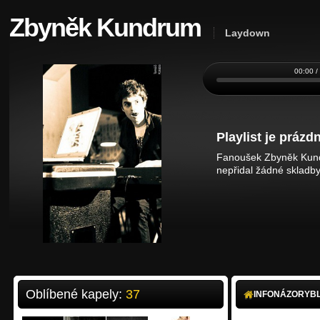
Zbyněk Kundrum
Laydown
00:00 /
Playlist je prázdn
Fanoušek Zbyněk Kundr
nepřidal žádné skladby
Oblíbené kapely:
37
INFO
NÁZORY
B