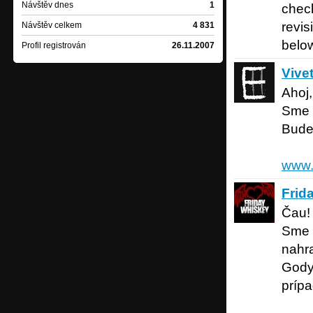
Návštěv dnes
1
check
revis
Návštěv celkem
4 831
below
Profil registrován
26.11.2007
Vivetray
Vive
Ahoj,
Sme 
Bude
www.
Friday 
Frid
Čau!
Sme 
nahr
Gody 
prípa