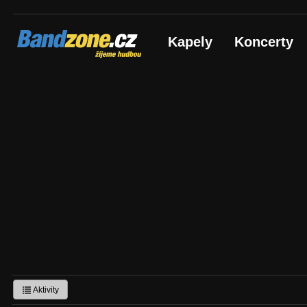
Bandzone.cz
Kapely
Koncerty
žijeme hudbou
Aktivity