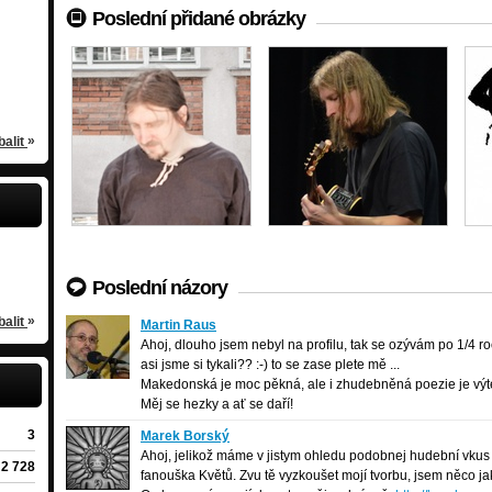
Marek Borský
Poletíme? - Lokomotiva
- Kroskántry (2012)
Poslední přidané obrázky
n
ín
black-folk
/
Chodov
Jablkoň - 08-Odpoustim Ti Rut
kalová
Už Jsme Doma
Listolet - Leť holka leť
- Listolet (2012)
ták
Zlín
experimental-punk
/
Prague
Noi - Za myho tatu
»
balit
Noi - Eli Eli
Noi - Rorate coeli desuper
Marcel Kříž - Balada o sžírající touze
- Buskers Burlesquers (2012)
Poslední názory
»
balit
Martin Raus
Martin Raus
Bílovice nad Svitavou
Ahoj, dlouho jsem nebyl na profilu, tak se ozývám po 1/4 roc
asi jsme si tykali?? :-) to se zase plete mě ...
Makedonská je moc pěkná, ale i zhudebněná poezie je výt
Měj se hezky a ať se daří!
3
Marek Borský
Marek Borský
black-folk
/
Chodov
Ahoj, jelikož máme v jistym ohledu podobnej hudební vkus 
2 728
fanouška Květů. Zvu tě vyzkoušet mojí tvorbu, jsem něco j