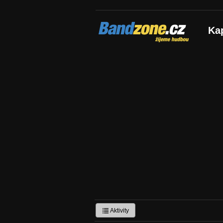
Bandzone.cz
Ka
žijeme hudbou
Aktivity