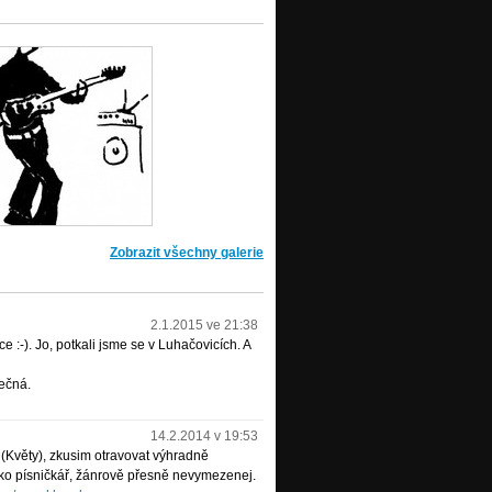
Zobrazit všechny galerie
2.1.2015 ve 21:38
e :-). Jo, potkali jsme se v Luhačovicích. A
ečná.
14.2.2014 v 19:53
(Květy), zkusim otravovat výhradně
ako písničkář, žánrově přesně nevymezenej.