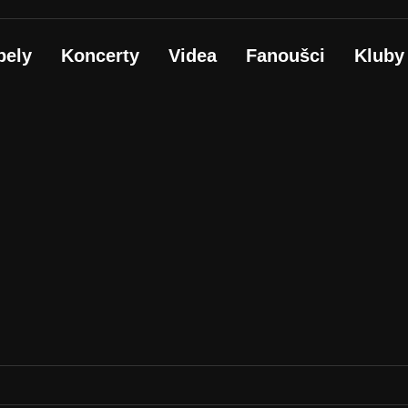
pely
Koncerty
Videa
Fanoušci
Kluby