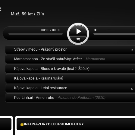
f
Muž, 59 let / Zlín
00:00 / 00:00
Střepy v medu - Prázdný prostor
Marnatosnaha - Ze starší nahrávky: Večer
- Marnatosnaha v čajovně byla (2006)
Kájova kapela - Blues o kravatě (text J. Žáček)
Kájova kapela - Krajina tuláků
Kájova kapela - Letní restaurace
Petr Linhart - Annenruhe
- Autobus do Podbořan (2010)
Petr Linhart - Zaječí
- Rozhledna (2015)
Marcel Kříž - Tuláci
- Buskers Burlesquers (2012)
INFO
NÁZORY
BLOG
PROMO
FOTKY
Dva - NUNOVÓ TANGO (Fonók 2008)