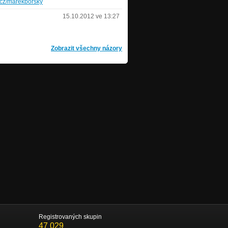
.cz/marekborsky
15.10.2012 ve 13:27
Zobrazit všechny názory
Registrovaných skupin
47 029