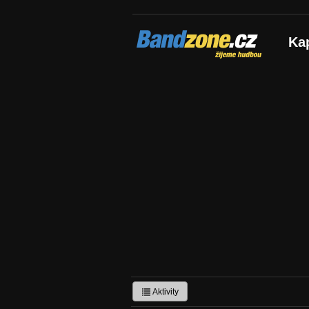
Bandzone.cz
Ka
žijeme hudbou
Aktivity