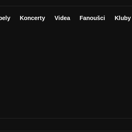
pely
Koncerty
Videa
Fanoušci
Kluby