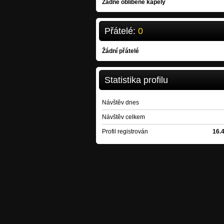
Žádné oblíbené kapely
Přátelé:
0
Žádní přátelé
Statistika profilu
Návštěv dnes
Návštěv celkem
Profil registrován
16.