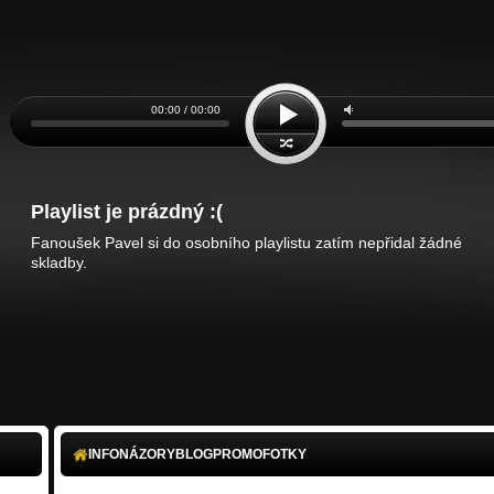
00:00 / 00:00
Playlist je prázdný :(
Fanoušek Pavel si do osobního playlistu zatím nepřidal žádné
skladby.
INFO
NÁZORY
BLOG
PROMO
FOTKY