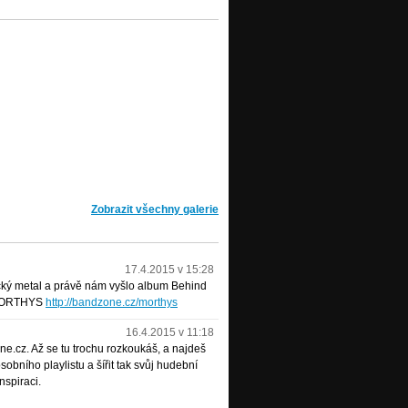
Zobrazit všechny galerie
17.4.2015 v 15:28
ý metal a právě nám vyšlo album Behind
u MORTHYS
http://bandzone.cz/morthys
16.4.2015 v 11:18
e.cz. Až se tu trochu rozkoukáš, a najdeš
obního playlistu a šířit tak svůj hudební
nspiraci.