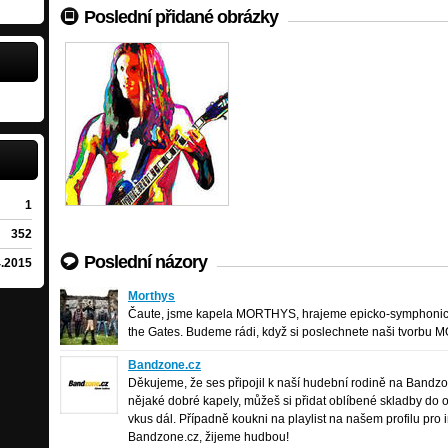
Poslední přidané obrázky
1
352
Poslední názory
4.2015
Morthys
Morthys
symphonic-metal
/
Bukovany
Čaute, jsme kapela MORTHYS, hrajeme epicko-symphonick
the Gates. Budeme rádi, když si poslechnete naši tvorb
Bandzone.cz
Bandzone.cz
Děkujeme, že ses připojil k naší hudební rodině na Bandzon
nějaké dobré kapely, můžeš si přidat oblíbené skladby do os
vkus dál. Případně koukni na playlist na našem profilu pro i
Bandzone.cz, žijeme hudbou!