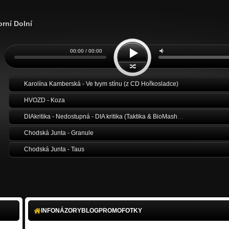
rní Dolní
00:00 / 00:00
Karolína Kamberská - Ve tvym stínu (z CD Hořkosladce)
HVOZD - Koza
DIAkritika - Nedostupná - DIA kritika (Taktika & BioMasha) prod. Fogosh
Chodská Junta - Granule
Chodská Junta - Taus
INFO
NÁZORY
BLOG
PROMO
FOTKY