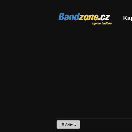
Bandzone.cz
Ka
žijeme hudbou
Aktivity