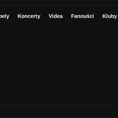
pely
Koncerty
Videa
Fanoušci
Kluby