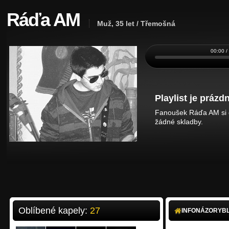
Ráďa AM
Muž, 35 let / Třemošná
00:00 /
Playlist je prázdn
Fanoušek Ráďa AM si d
žádné skladby.
Oblíbené kapely:
27
INFO
NÁZORY
B