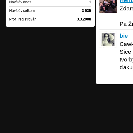
Hent
Návštěv dnes
1
Zdare
Návštěv celkem
3 535
Profil registrován
3.3.2008
Pa Ž
bie
30 let
bie
Cawk
Síce 
tvorb
ďaku