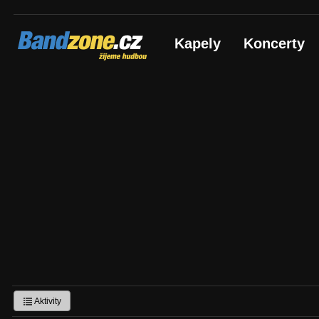
Bandzone.cz
Kapely
Koncerty
žijeme hudbou
Aktivity