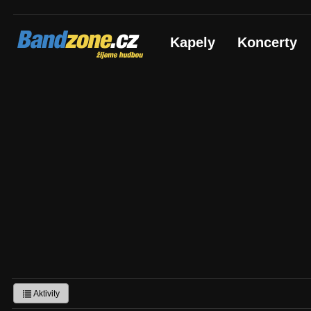
Bandzone.cz
Kapely
Koncerty
žijeme hudbou
Aktivity