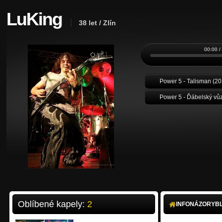
LuKing
38 let / Zlín
00:00 /
Power 5 - Talisman (20
Power 5 - Ďábelský vů
Oblíbené kapely:
2
INFO
NÁZORY
B