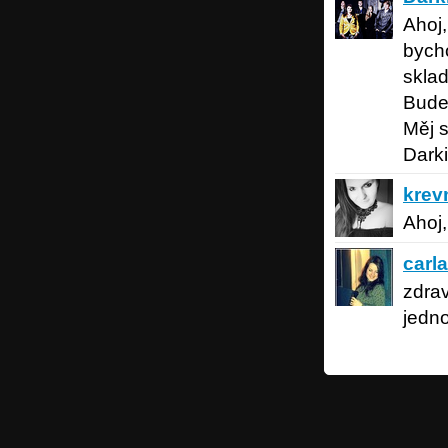
Ahoj
bycho
sklad
Budem
Měj s
Darki
krevma
kre
Ahoj,
carla
39 
carla
zdra
jedno