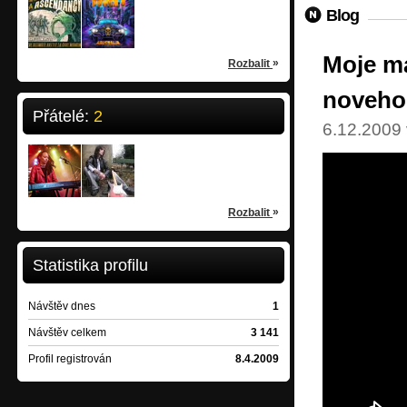
Ascendancy
Power 5
Blog
power-progressive
heavy-power
/
Vsetín
/
Brumov-Bylnice
Moje ma
»
Rozbalit
noveho
Přátelé:
2
6.12.2009 
Sabina
Martin Fedorčák
Brno
Humenné
»
Rozbalit
Statistika profilu
Návštěv dnes
1
Návštěv celkem
3 141
Profil registrován
8.4.2009