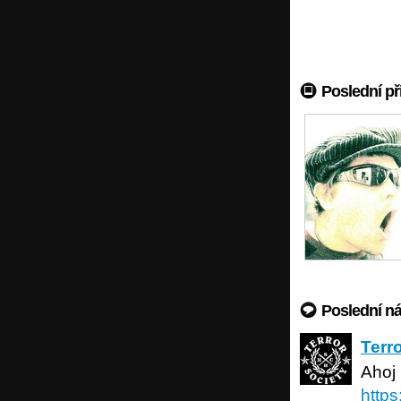
Poslední př
Poslední n
Terror s
Terr
Ahoj 
https