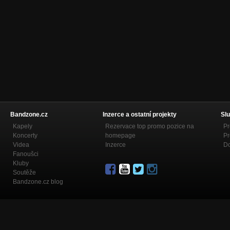
Bandzone.cz
Inzerce a ostatní projekty
Slu
Kapely
Rezervace top promo pozice na
Pr
Koncerty
homepage
Pr
Videa
Inzerce
Do
Fanoušci
Kluby
Soutěže
Bandzone.cz blog