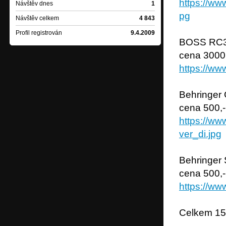
https://ww
Návštěv dnes
1
pg
Návštěv celkem
4 843
Profil registrován
9.4.2009
BOSS RC3 
cena 3000,
https://ww
Behringer
cena 500,-
https://ww
ver_di.jpg
Behringer 
cena 500,-
https://ww
Celkem 15 