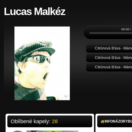
Lucas Malkéz
00:00 /
Oblíbené kapely:
28
INFO
NÁZORY
B