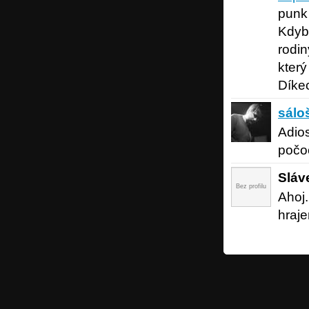
punk
Kdyby
rodin
kter
Dík
sáloš
sálo
Adios
počo
Sláv
Bez profilu
Ahoj
hraje