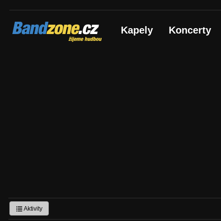
Bandzone.cz
Kapely
Koncerty
žijeme hudbou
Aktivity