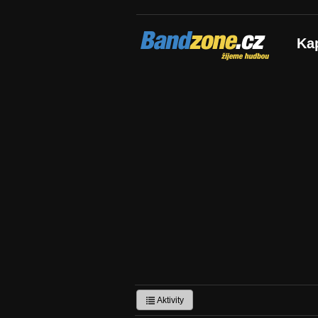
Bandzone.cz
Ka
žijeme hudbou
Aktivity