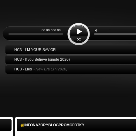
00:00 / 00:00
HC3 - I´M YOUR SAVIOR
HC3 - If you Believe (single 2020)
HC3 - Lies
- New Era EP (2020)
INFO
NÁZORY
BLOG
PROMO
FOTKY