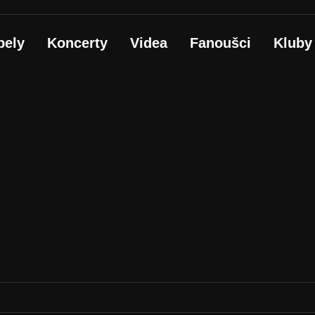
pely
Koncerty
Videa
Fanoušci
Kluby