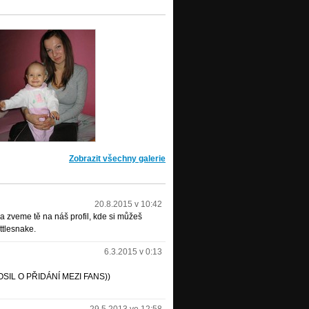
Zobrazit všechny galerie
20.8.2015 v 10:42
 a zveme tě na náš profil, kde si můžeš
tlesnake.
6.3.2015 v 0:13
SIL O PŘIDÁNÍ MEZI FANS))