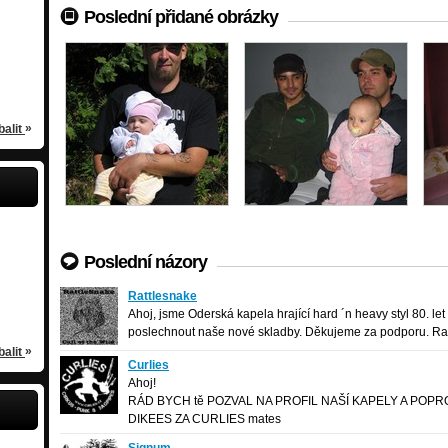
Apatheia
Poslední přidané obrázky
ap
Benešov
rock-rock
/
Brno
/
Havířov
on
Crashpoint
rava-Studénka
alternative-metal
Brno
/
Studénka
»
balit
Radim Jimran Kubánek
o
42 let
/
Hradec nad Moravicí
Poslední názory
Ičin
Rattlesnake
Rattlesnake
heavy-hard rock
/
Odry
y
42 let
/
Hrušovany u Brna
Ahoj, jsme Oderská kapela hrající hard ´n heavy styl 80. let
poslechnout naše nové skladby. Děkujeme za podporu. Rat
»
balit
Curlies
Curlies
punk-rock
/
Praha
Ahoj!
RÁD BYCH tě POZVAL NA PROFIL NAŠÍ KAPELY A POPRO
DIKEES ZA CURLIES mates