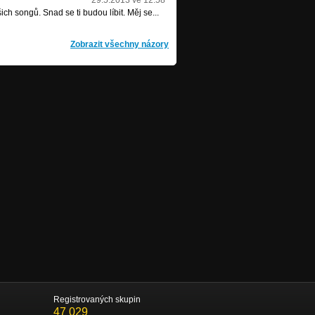
29.5.2013 ve 12:58
 songů. Snad se ti budou líbit. Měj se...
Zobrazit všechny názory
Registrovaných skupin
47 029