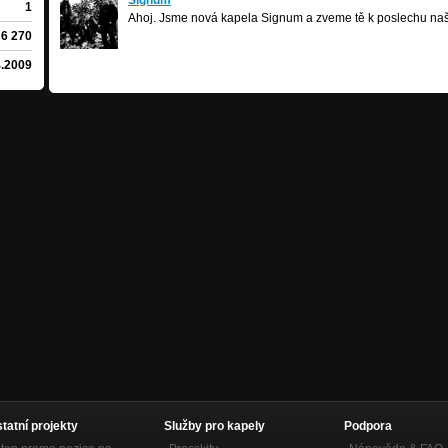
Signum
Signum
thrash-black
/
Studená
1
Ahoj. Jsme nová kapela Signum a zveme tě k poslechu našich
6 270
4.2009
statní projekty
Služby pro kapely
Podpora