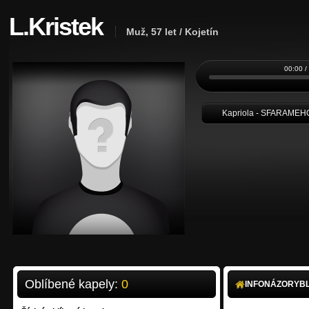
L.Kristek
Muž, 57 let / Kojetín
00:00 /
Kapriola - SFARAMEH
Oblíbené kapely:
0
INFO
NÁZORY
B