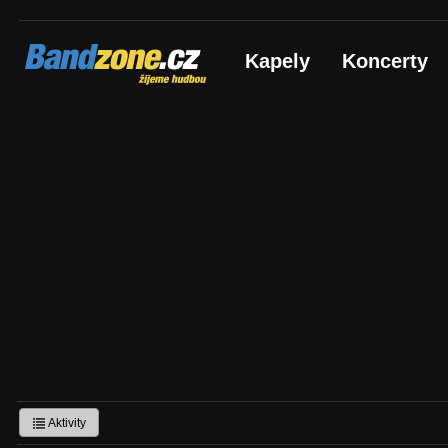
Bandzone.cz
Kapely
Koncerty
žijeme hudbou
Aktivity