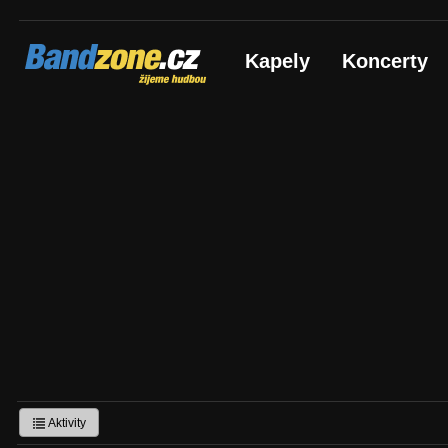
Bandzone.cz
Kapely
Koncerty
žijeme hudbou
Aktivity