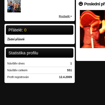
Jananas
Poslední př
classical music-pop
/
Holešovice
»
Rozbalit
Přátelé:
0
Žádní přátelé
Statistika profilu
Návštěv dnes
1
Návštěv celkem
551
Profil registrován
12.4.2009