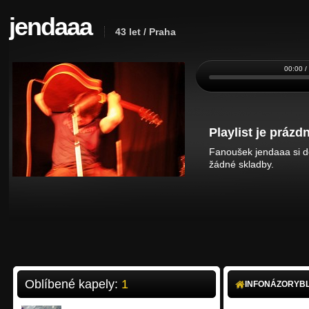
jendaaa
43 let / Praha
00:00 /
Playlist je prázdn
Fanoušek jendaaa si do
žádné skladby.
Oblíbené kapely:
1
INFO
NÁZORY
B