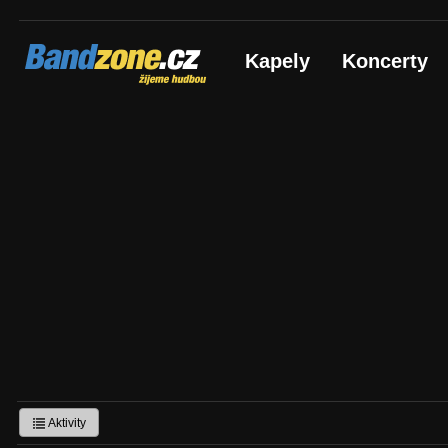
Bandzone.cz
Kapely
Koncerty
žijeme hudbou
Aktivity