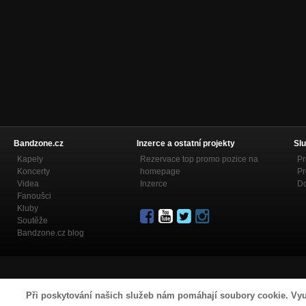
Bandzone.cz
Inzerce a ostatní projekty
Slu
Kapely
Rezervace top promo pozice na
Pr
Koncerty
homepage
Pr
Videa
Inzerce
Do
Fanoušci
Kluby
Soutěže
Bandzone.cz blog
Při poskytování našich služeb nám pomáhají soubory cookie. Vyu