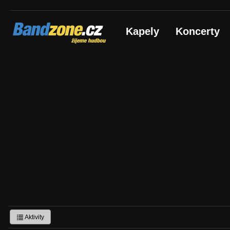
Bandzone.cz
Kapely
Koncerty
žijeme hudbou
Aktivity