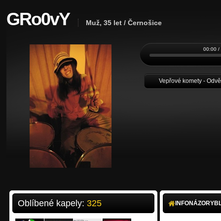
GRo0vY
Muž, 35 let / Černošice
00:00 /
Vepřové komety - Odvěs
Oblíbené kapely:
325
INFO
NÁZORY
B