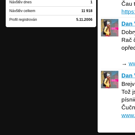
Návštěv dnes
1
Čau t
https
Návštěv celkem
11 918
Profil registrován
5.11.2006
Dan Vert
Dan 
Dobrý
Rač č
opře
→
ww
Dan Vert
Dan 
Brejv
Tož j
písni
Čučni
www.