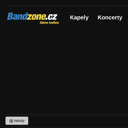
Bandzone.cz
Kapely
Koncerty
žijeme hudbou
Aktivity