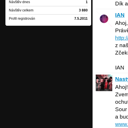
Návštěv dnes
1
Dík a
Návštěv celkem
3 880
IAN
acou
IAN
Profil registrován
7.5.2011
Ahoj
Právě
http
z na
Zčekn
IAN
Nasty R
Nast
Ahoj! 
Zvem
ochu
Sour 
a bud
www.