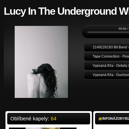
Lucy In The Underground W
00:00 /
2149226193 Bit Band - 
Tape Connection - Flow
Vypsaná fiXa - Detaily /
Vypsaná fiXa - Duchové
Oblíbené kapely:
64
INFO
NÁZORY
B