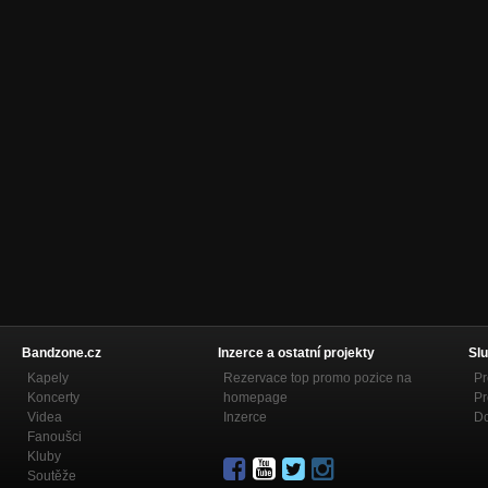
Bandzone.cz
Inzerce a ostatní projekty
Slu
Kapely
Rezervace top promo pozice na
Pr
Koncerty
homepage
Pr
Videa
Inzerce
Do
Fanoušci
Kluby
Soutěže