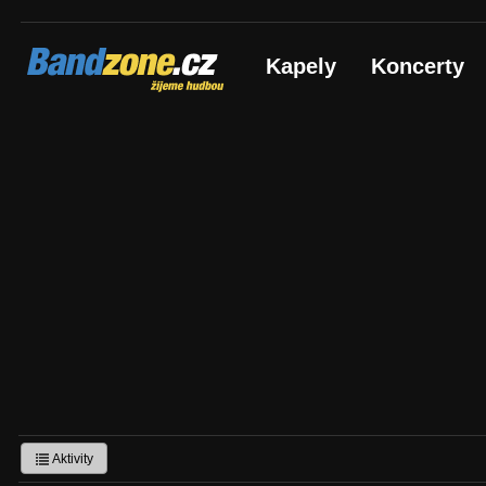
Bandzone.cz
Kapely
Koncerty
žijeme hudbou
Aktivity