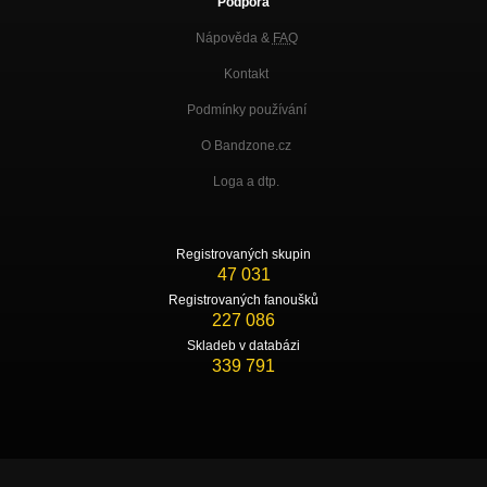
Podpora
Nápověda &
FAQ
Kontakt
Podmínky používání
O Bandzone.cz
Loga a dtp.
Registrovaných skupin
47 031
Registrovaných fanoušků
227 086
Skladeb v databázi
339 791