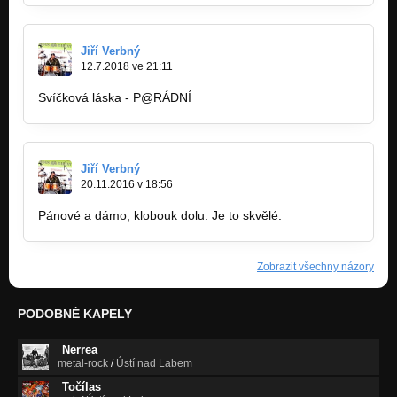
Jiří Verbný
12.7.2018 ve 21:11
Svíčková láska - P@RÁDNÍ
Jiří Verbný
20.11.2016 v 18:56
Pánové a dámo, klobouk dolu. Je to skvělé.
Zobrazit všechny názory
PODOBNÉ KAPELY
Nerrea
metal-rock
/
Ústí nad Labem
Točílas