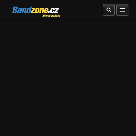
Bandzone.cz
žijeme hudbou