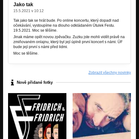
Jako tak
Popleta
15.5.2021 v 10:12
Žádný velký sr...
Tak jako tak se hrát bude. Po online koncertu, který dopadl nad
očekávání, vystoupíme na dlouho odkládaném Útulek Festu.
Hvězdička
19.5.2021. Moc se těšíme.
Žádný velký sr...
Jinak máme opět novou zpěvačku. Zuzku jste mohli vidět právě na
zmiňovaném onlajnu, který byl její úplně první koncert s námi. ÚF
Fotoreportér - bonus
bude její první s námi před lidmi.
Žádný velký sr...
Moc se těšíme.
Zobrazit všechny novinky
Nově přidané fotky