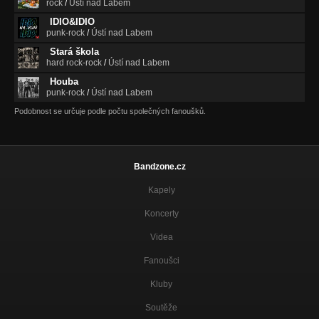
rock
/
Ústí nad Labem
IDIO&IDIO
punk-rock
/
Ústí nad Labem
Stará škola
hard rock-rock
/
Ústí nad Labem
Houba
punk-rock
/
Ústí nad Labem
Podobnost se určuje podle počtu společných fanoušků.
Bandzone.cz
Kapely
Koncerty
Videa
Fanoušci
Kluby
Soutěže