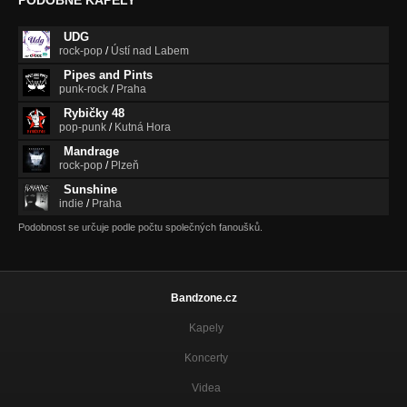
UDG
rock-pop
/
Ústí nad Labem
Pipes and Pints
punk-rock
/
Praha
Rybičky 48
pop-punk
/
Kutná Hora
Mandrage
rock-pop
/
Plzeň
Sunshine
indie
/
Praha
Podobnost se určuje podle počtu společných fanoušků.
Bandzone.cz
Kapely
Koncerty
Videa