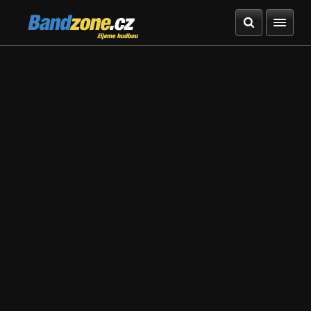
Bandzone.cz
žijeme hudbou