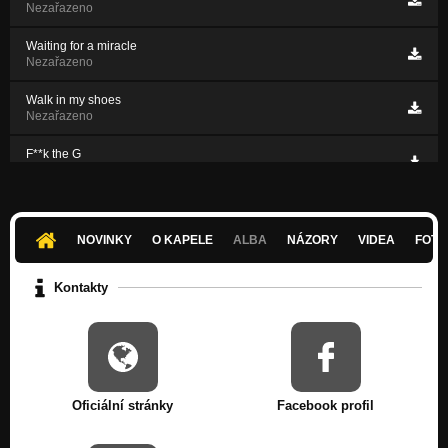
Nezařazeno
Waiting for a miracle
Nezařazeno
Walk in my shoes
Nezařazeno
F**k the G
Nezařazeno
Once I had ...
Nezařazeno
NOVINKY
O KAPELE
ALBA
NÁZORY
VIDEA
FOTK
Leave The Ground - demo 2010
Nezařazeno
Kontakty
Oficiální stránky
Facebook profil