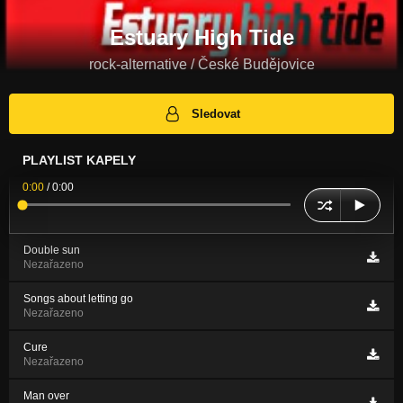
Estuary High Tide
rock-alternative / České Budějovice
Sledovat
PLAYLIST KAPELY
0:00
/
0:00
Double sun
Nezařazeno
Songs about letting go
Nezařazeno
Cure
Nezařazeno
Man over