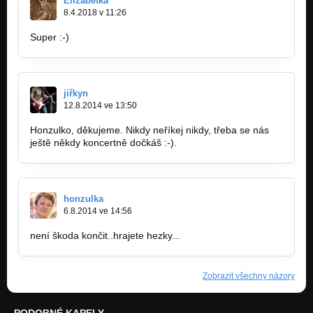
Elizabetka
8.4.2018 v 11:26
Super :-)
jiřkyn
12.8.2014 ve 13:50
Honzulko, děkujeme. Nikdy neříkej nikdy, třeba se nás
ještě někdy koncertně dočkáš :-).
honzulka
6.8.2014 ve 14:56
není škoda končit..hrajete hezky...
Zobrazit všechny názory
PODOBNÉ KAPELY