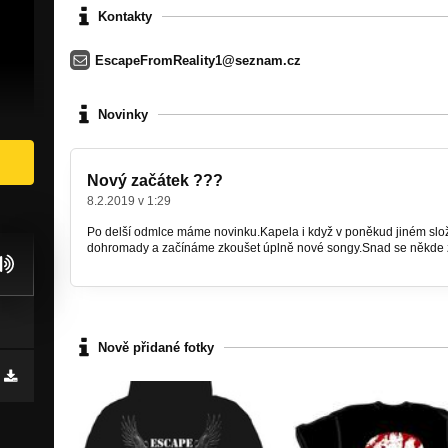
Kontakty
EscapeFromReality1@seznam.cz
Novinky
Nový začátek ???
8.2.2019 v 1:29
Po delší odmlce máme novinku.Kapela i když v poněkud jiném slo
dohromady a začínáme zkoušet úplně nové songy.Snad se někde 
Nově přidané fotky