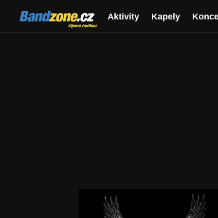
Bandzone.cz
Aktivity
Kapely
Konce
žijeme hudbou