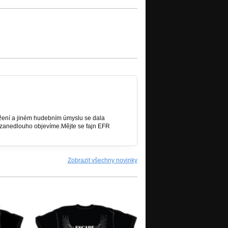
žení a jiném hudebním úmyslu se dala
zanedlouho objevíme.Mějte se fajn EFR
Zobrazit všechny novinky