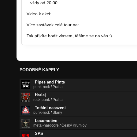
...vždy od 20:00
Video k akci:
https://www.youtube.com/watch?v…
.
Více zastávek celé tour na:
http://www.desireforsorrow.c
Tak přijďte hodit vlasem, těšíme se na vás :)
PODOBNÉ KAPELY
Pipes and Pints
punk-rock
/
Praha
Harlej
rock-punk
/
Praha
Totální nasazení
punk-rock
/
Slaný
Locomotive
metal-hardcore
/
Český Krumlov
SPS