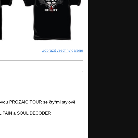
Zobrazit všechny galerie
alovou PROZAIC TOUR se čtyřmi stylově
L PAIN a SOUL DECODER