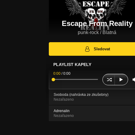
Escape From Reality
punk-rock / Blatná
Sledovat
PLAYLIST KAPELY
0:00
/
0:00
Svoboda (nahrávka ze zkušebny)
Nezařazeno
Adrenalin
Nezařazeno