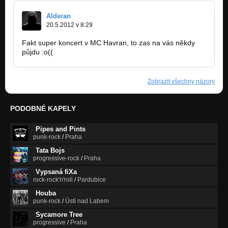
Alderan
20.5.2012 v 8:29
Fakt super koncert v MC Havran, to zas na vás někdy
půjdu :o((
Zobrazit všechny názory
PODOBNÉ KAPELY
Pipes and Pints
punk-rock
/
Praha
Tata Bojs
progressive-rock
/
Praha
Vypsaná fiXa
rock-rock'n'roll
/
Pardubice
Houba
punk-rock
/
Ústí nad Labem
Sycamore Tree
progressive
/
Praha