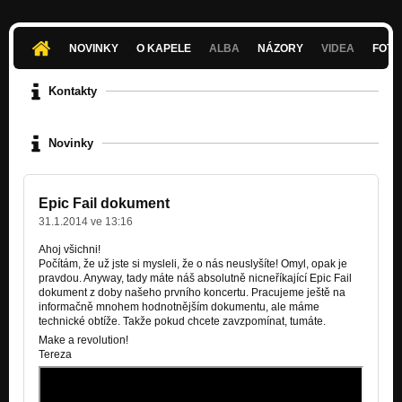
NOVINKY
O KAPELE
ALBA
NÁZORY
VIDEA
FOTK
Kontakty
Novinky
Epic Fail dokument
31.1.2014 ve 13:16
Ahoj všichni!
Počítám, že už jste si mysleli, že o nás neuslyšíte! Omyl, opak je
pravdou. Anyway, tady máte náš absolutně nicneříkající Epic Fail
dokument z doby našeho prvního koncertu. Pracujeme ještě na
informačně mnohem hodnotnějším dokumentu, ale máme
technické obtíže. Takže pokud chcete zavzpomínat, tumáte.
Make a revolution!
Tereza