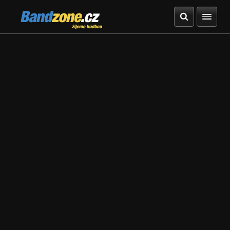
Bandzone.cz
žijeme hudbou