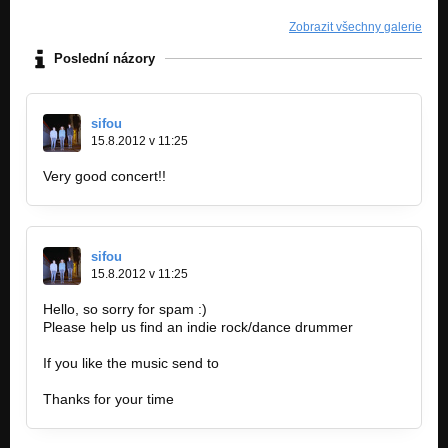
Zobrazit všechny galerie
Poslední názory
sifou
15.8.2012 v 11:25
Very good concert!!
sifou
15.8.2012 v 11:25
Hello, so sorry for spam :)
Please help us find an indie rock/dance drummer
http://bandzone.cz/spacephonebooth
If you like the music send to
sgouta2@gmail.com
Thanks for your time